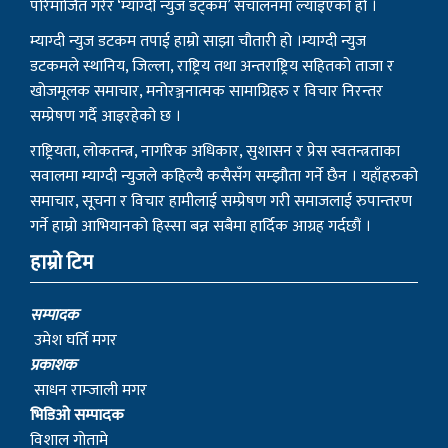
परिमार्जित गरेर ‘म्याग्दी न्युज डट्कम’ संचालनमा ल्याइएको हो ।
म्याग्दी न्युज डटकम तपाई हाम्रो साझा चौतारी हो ।म्याग्दी न्युज
डटकमले स्थानिय, जिल्ला, राष्ट्रिय तथा अन्तराष्ट्रिय सहितको ताजा र
खोजमूलक समाचार, मनोरञ्जनात्मक सामाग्रिहरु र विचार निरन्तर
सम्प्रेषण गर्दै आइरहेको छ ।
राष्ट्रियता, लोकतन्त्र, नागरिक अधिकार, सुशासन र प्रेस स्वतन्त्रताका
सवालमा म्याग्दी न्युजले कहिल्यै कसैसँग सम्झौता गर्ने छैन । यहाँहरुको
समाचार, सूचना र विचार हामीलाई सम्प्रेषण गरी समाजलाई रुपान्तरण
गर्ने हाम्रो आभियानको हिस्सा बन्न सबैमा हार्दिक आग्रह गर्दछौं ।
हाम्रो टिम
सम्पादक
उमेश घर्ति मगर
प्रकाशक
साधन राम्जाली मगर
भिडिओ सम्पादक
विशाल गोतामे