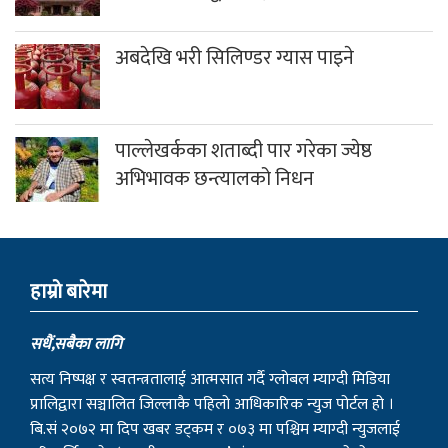
अबदेखि भरी सिलिण्डर ग्यास पाइने
पाल्लेखर्कका शताब्दी पार गरेका ज्येष्ठ
अभिभावक छन्त्यालको निधन
हाम्राे बारेमा
सधैं,सबैका लागि
सत्य निष्पक्ष र स्वतन्त्रतालाई आत्मसात गर्दै ग्लोबल म्याग्दी मिडिया
प्रालिद्वारा सञ्चालित जिल्लाकै पहिलो आधिकारिक न्युज पोर्टल हो ।
बि.सं २०७२ मा दिप खबर डट्कम र ०७३ मा पश्चिम म्याग्दी न्युजलाई