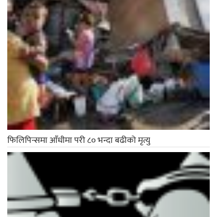
फिलिपिन्समा आँधीमा परी ८० भन्दा बढीको मृत्यु