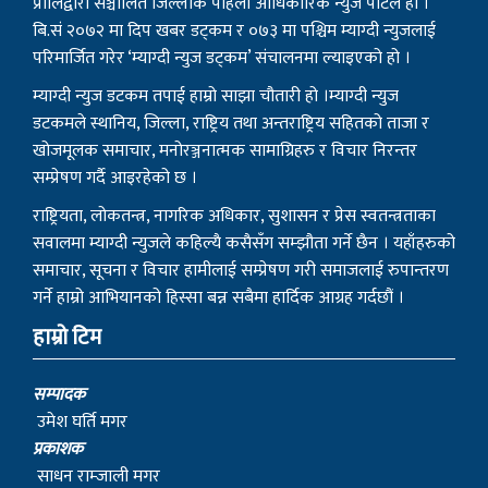
प्रालिद्वारा सञ्चालित जिल्लाकै पहिलो आधिकारिक न्युज पोर्टल हो ।
बि.सं २०७२ मा दिप खबर डट्कम र ०७३ मा पश्चिम म्याग्दी न्युजलाई
परिमार्जित गरेर ‘म्याग्दी न्युज डट्कम’ संचालनमा ल्याइएको हो ।
म्याग्दी न्युज डटकम तपाई हाम्रो साझा चौतारी हो ।म्याग्दी न्युज
डटकमले स्थानिय, जिल्ला, राष्ट्रिय तथा अन्तराष्ट्रिय सहितको ताजा र
खोजमूलक समाचार, मनोरञ्जनात्मक सामाग्रिहरु र विचार निरन्तर
सम्प्रेषण गर्दै आइरहेको छ ।
राष्ट्रियता, लोकतन्त्र, नागरिक अधिकार, सुशासन र प्रेस स्वतन्त्रताका
सवालमा म्याग्दी न्युजले कहिल्यै कसैसँग सम्झौता गर्ने छैन । यहाँहरुको
समाचार, सूचना र विचार हामीलाई सम्प्रेषण गरी समाजलाई रुपान्तरण
गर्ने हाम्रो आभियानको हिस्सा बन्न सबैमा हार्दिक आग्रह गर्दछौं ।
हाम्रो टिम
सम्पादक
उमेश घर्ति मगर
प्रकाशक
साधन राम्जाली मगर