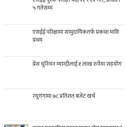
एसईई पुरक परीक्षा भदौ ११ र १२ गते, आवेदन
५ गतेसम्म
एसईई परिक्षामा सामुदायिकतर्फ प्रकाश मावि
प्रथम
प्रेस यूनियन म्याग्दीलाई १ लाख रुपैया सहयोग
रघुगंगामा ७८ प्रतिशत बजेट खर्च