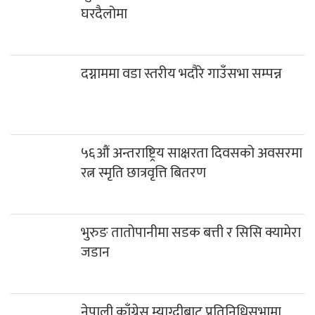
घरदैलोमा
दग्नाममा वडा स्तरीय भदौरे गाउँसभा सम्पन्न
५६औं अन्तराष्ट्रिय साक्षरता दिवसको अवसरमा
रत्न स्मृति छात्रवृत्ति बितरण
भुरुङ तातोपानीमा सडक बत्ती र सिसि क्यामेरा
जडान
नेपाली काँग्रेस म्याग्दीबाट प्रतिनिधिसभामा