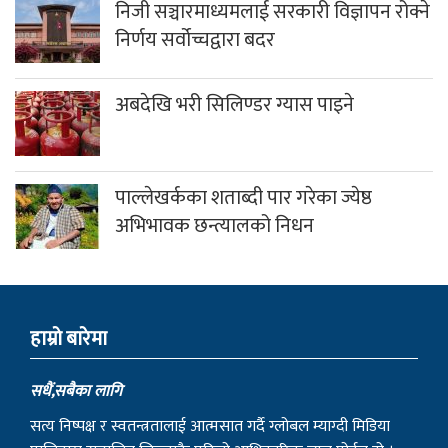
निजी सञ्चारमाध्यमलाई सरकारी विज्ञापन रोक्ने
निर्णय सर्वोच्चद्वारा बदर
अबदेखि भरी सिलिण्डर ग्यास पाइने
पाल्लेखर्कका शताब्दी पार गरेका ज्येष्ठ
अभिभावक छन्त्यालको निधन
हाम्राे बारेमा
सधैं,सबैका लागि
सत्य निष्पक्ष र स्वतन्त्रतालाई आत्मसात गर्दै ग्लोबल म्याग्दी मिडिया