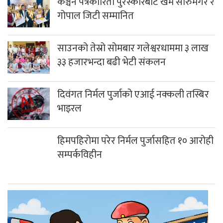
कञ्चन पत्रकारिता पुरस्कारबाट खेम सारुमगर र
गोपाल जिटी सम्मानित
साउनको तेस्रो सोमबार गलेश्वरधाममा ३ लाख
३३ हजारभन्दा बढी भेटी संकलन
दिवंगत निर्मल पुर्जाको एआई नक्कली तस्बिर
भाइरल
हिमपहिरोमा परेर निर्मल पुर्जासहित १० आरोही
सम्पर्कविहीन