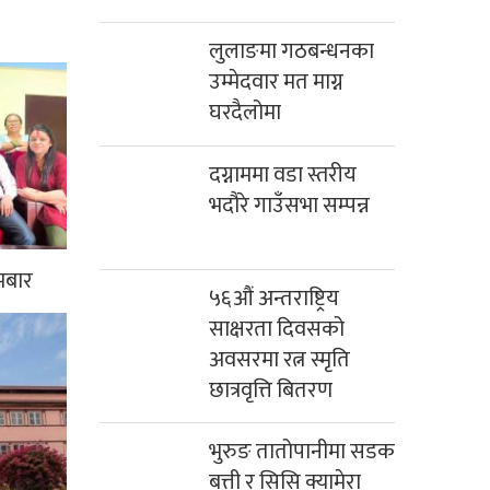
लुलाङमा गठबन्धनका
उम्मेदवार मत माग्न
घरदैलोमा
दग्नाममा वडा स्तरीय
भदौरे गाउँसभा सम्पन्न
मबार
५६औं अन्तराष्ट्रिय
साक्षरता दिवसको
अवसरमा रत्न स्मृति
छात्रवृत्ति बितरण
भुरुङ तातोपानीमा सडक
बत्ती र सिसि क्यामेरा