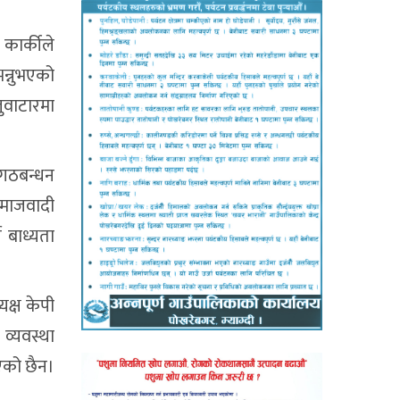
कार्कीले
भन्नुभएको
ुवाटारमा
, गठबन्धन
समाजवादी
े बाध्यता
यक्ष केपी
व्यवस्था
एको छैन।