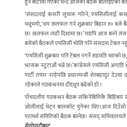
हुने बाटोमा गएको भन्दै आजको बैठक बोलाइएको ब
‘संसदलाई कसरी सुचारू गरिने, एमसिसीलाई कसरी स
भन्नुभयो, ‘थप छलफल गर्न शुक्रबार बिहान १० बजे बैठ
छ। छलफल त्यही दिशामा छ।’ यद्यपि आज बस्ने संस
बसेको बैठकले एमसिसी भोलि पनि संसदमा टेबल नहुन
‘एमसिसी शुक्रबार पनि टेबल नगर्ने सहमति भएको छ,’ 
भरसक नटुटाऔं भन्ने छ।’कांग्रेसले एमसिसी अगाडि
पार्टी तयार नरहेपछि प्रधानमन्त्री शेरबहादुर देउव
रहेकाले गठबन्धनमा दौडधूप बढेको हो ।
पाँचदलीय गठबन्धन बैठक सकिनेबित्तिकै बिहिबार साँझ प
ओलीलाई भेट्न बालकोट पुगेका थिए।आज दिउँसो १ 
परामर्श समितिको बैठक बस्नेछ। संसद् सचिवालयल
सेतोपाटीबाट