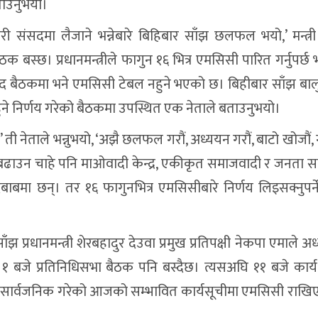
ताउनुभयो।
ंसदमा लैजाने भन्नेबारे बिहिबार साँझ छलफल भयो,’ मन्त्री 
क बस्छ। प्रधानमन्त्रीले फागुन १६ भित्र एमसिसी पारित गर्नुपर्छ 
द बैठकमा भने एमसिसी टेबल नहुने भएको छ। बिहीबार साँझ बाल
े निर्णय गरेको बैठकमा उपस्थित एक नेताले बताउनुभयो।
ती नेताले भन्नुभयो, ‘अझै छलफल गरौं, अध्ययन गरौं, बाटो खोजौं
 बढाउन चाहे पनि माओवादी केन्द्र, एकीकृत समाजवादी र जनता 
ा दबाबमा छन्। तर १६ फागुनभित्र एमसिसीबारे निर्णय लिइसक्नुपर्न
्रधानमन्त्री शेरबहादुर देउवा प्रमुख प्रतिपक्षी नेकपा एमाले अध्
बजे प्रतिनिधिसभा बैठक पनि बस्दैछ। त्यसअघि ११ बजे कार्य 
े सार्वजनिक गरेको आजको सम्भावित कार्यसूचीमा एमसिसी राखि