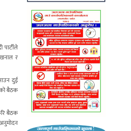
पार्टीले
 खनाल र
नाउन दुई
लको बैठक
ेरि बैठक
ट अनुमोदन