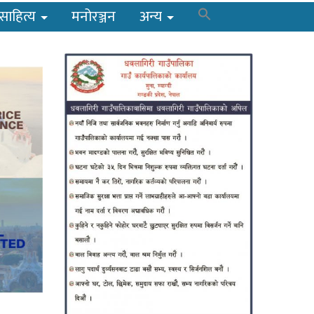
साहित्य
मनोरञ्जन
अन्य