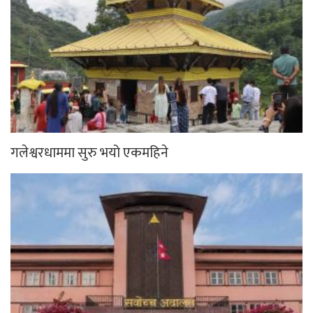
गलेश्वरधाममा सुरु भयो एकमहिने