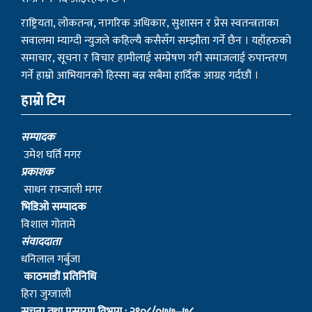
राष्ट्रियता, लोकतन्त्र, नागरिक अधिकार, सुशासन र प्रेस स्वतन्त्रताका
सवालमा म्याग्दी न्युजले कहिल्यै कसैसँग सम्झौता गर्ने छैन । यहाँहरुको
समाचार, सूचना र विचार हामीलाई सम्प्रेषण गरी समाजलाई रुपान्तरण
गर्ने हाम्रो आभियानको हिस्सा बन्न सबैमा हार्दिक आग्रह गर्दछौं ।
हाम्रो टिम
सम्पादक
उमेश घर्ति मगर
प्रकाशक
साधन राम्जाली मगर
भिडिओ सम्पादक
विशाल गोतामे
स‌ंवाददाता
धनिलाल गर्बुजा
काठमाडाैं प्रतिनिधि
हिरा जुग्जाली
सुचना तथा प्रसारण विभाग : २१०८/०७७–७८