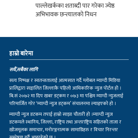
पाल्लेखर्कका शताब्दी पार गरेका ज्येष्ठ
अभिभावक छन्त्यालको निधन
हाम्राे बारेमा
सधैं,सबैका लागि
सत्य निष्पक्ष र स्वतन्त्रतालाई आत्मसात गर्दै ग्लोबल म्याग्दी मिडिया
प्रालिद्वारा सञ्चालित जिल्लाकै पहिलो आधिकारिक न्युज पोर्टल हो ।
बि.सं २०७२ मा दिप खबर डट्कम र ०७३ मा पश्चिम म्याग्दी न्युजलाई
परिमार्जित गरेर ‘म्याग्दी न्युज डट्कम’ संचालनमा ल्याइएको हो ।
म्याग्दी न्युज डटकम तपाई हाम्रो साझा चौतारी हो ।म्याग्दी न्युज
डटकमले स्थानिय, जिल्ला, राष्ट्रिय तथा अन्तराष्ट्रिय सहितको ताजा र
खोजमूलक समाचार, मनोरञ्जनात्मक सामाग्रिहरु र विचार निरन्तर
सम्प्रेषण गर्दै आइरहेको छ ।