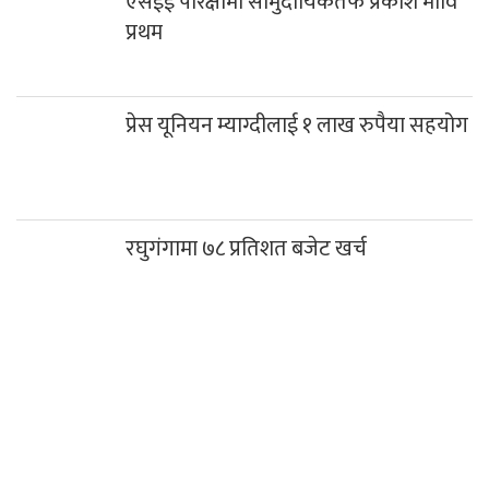
एसईई परिक्षामा सामुदायिकतर्फ प्रकाश मावि
प्रथम
प्रेस यूनियन म्याग्दीलाई १ लाख रुपैया सहयोग
रघुगंगामा ७८ प्रतिशत बजेट खर्च
कञ्चन पत्रकारिता पुरस्कारबाट खेम सारुमगर र
गोपाल जिटी सम्मानित
साउनको तेस्रो सोमबार गलेश्वरधाममा ३ लाख