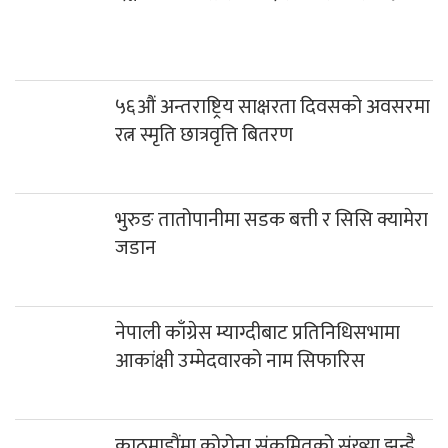
५६औं अन्तराष्ट्रिय साक्षरता दिवसको अवसरमा
रत्न स्मृति छात्रवृत्ति बितरण
भुरुङ तातोपानीमा सडक बत्ती र सिसि क्यामेरा
जडान
नेपाली काँग्रेस म्याग्दीबाट प्रतिनिधिसभामा
आकांक्षी उम्मेदवारको नाम सिफारिस
काठमाडौंमा कोरोना संक्रमितको संख्या झन्डै