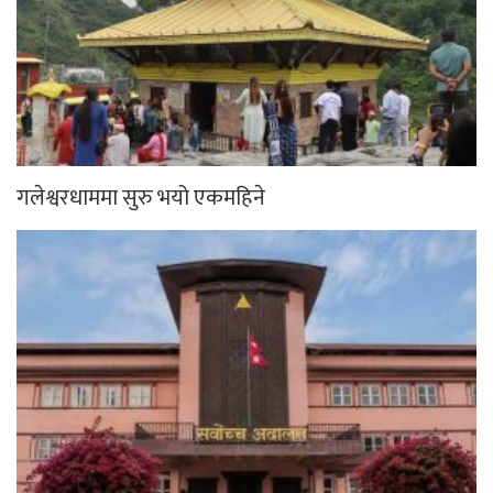
गलेश्वरधाममा सुरु भयो एकमहिने