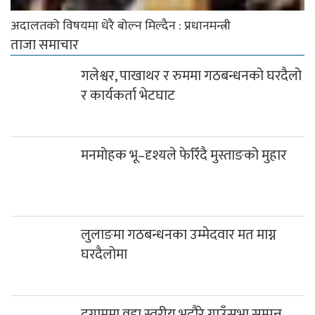
अदालतको विषयमा धेरै बोल्न मिल्दैन : प्रधानमन्त्री
ताजा समाचार
गलेश्वर, पाखाथर र रुममा गठबन्धनको घरदैलो
र कार्यकर्ता भेटघाट
मनमोहक भू–दृश्यले फेरिँदै मुस्ताङको मुहार
लुलाङमा गठबन्धनका उम्मेदवार मत माग्न
घरदैलोमा
दग्नाममा वडा स्तरीय भदौरे गाउँसभा सम्पन्न