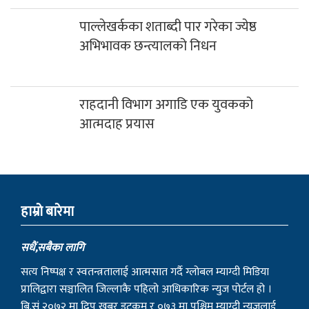
अभिभावक छन्त्यालको निधन
राहदानी विभाग अगाडि एक युवकको
आत्मदाह प्रयास
हाम्राे बारेमा
सधैं,सबैका लागि
सत्य निष्पक्ष र स्वतन्त्रतालाई आत्मसात गर्दै ग्लोबल म्याग्दी मिडिया
प्रालिद्वारा सञ्चालित जिल्लाकै पहिलो आधिकारिक न्युज पोर्टल हो ।
बि.सं २०७२ मा दिप खबर डट्कम र ०७३ मा पश्चिम म्याग्दी न्युजलाई
परिमार्जित गरेर ‘म्याग्दी न्युज डट्कम’ संचालनमा ल्याइएको हो ।
म्याग्दी न्युज डटकम तपाई हाम्रो साझा चौतारी हो ।म्याग्दी न्युज