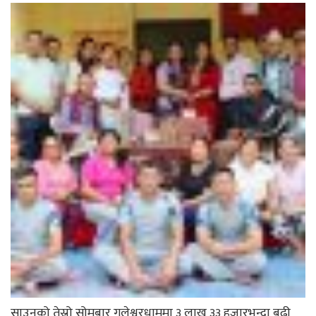
साउनको तेस्रो सोमबार गलेश्वरधाममा ३ लाख ३३ हजारभन्दा बढी