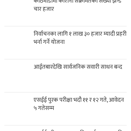
काठमाडौंमा कोरोना संक्रमितको संख्या झन्डै
चार हजार
निर्वाचनका लागि १ लाख ३० हजार म्यादी प्रहरी
भर्ना गर्ने योजना
आईतबारदेखि सार्वजनिक सवारी साधन बन्द
एसईई पुरक परीक्षा भदौ ११ र १२ गते, आवेदन
५ गतेसम्म