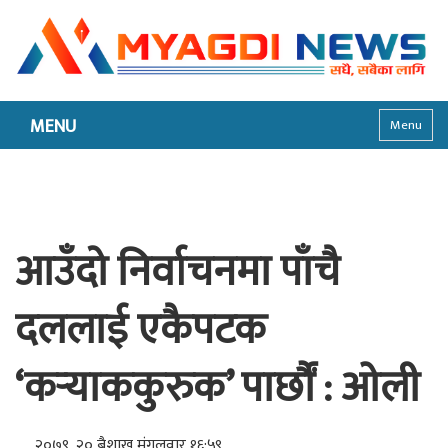
MENU
Menu
आउँदो निर्वाचनमा पाँचै
दललाई एकैपटक
‘कर्‍याककुरुक’ पार्छौं : ओली
२०७९, २० बैशाख मंगलवार १६:५९