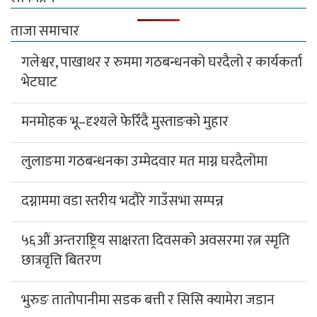
ताजा समाचार
गलेश्वर, पाखाथर र रुममा गठबन्धनको घरदैलो र कार्यकर्ता
भेटघाट
मनमोहक भू–दृश्यले फेरिँदै मुस्ताङको मुहार
लुलाङमा गठबन्धनका उम्मेदवार मत माग्न घरदैलोमा
दग्नाममा वडा स्तरीय भदौरे गाउँसभा सम्पन्न
५६औं अन्तराष्ट्रिय साक्षरता दिवसको अवसरमा रत्न स्मृति
छात्रवृत्ति बितरण
भुरुङ तातोपानीमा सडक बत्ती र सिसि क्यामेरा जडान