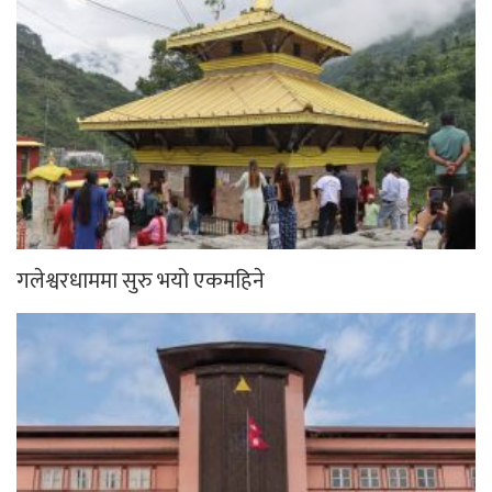
गलेश्वरधाममा सुरु भयो एकमहिने