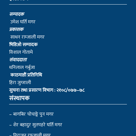
सम्पादक
उमेश घर्ति मगर
प्रकाशक
साधन राम्जाली मगर
भिडिओ सम्पादक
विशाल गोतामे
स‌ंवाददाता
धनिलाल गर्बुजा
काठमाडाैं प्रतिनिधि
हिरा जुग्जाली
सुचना तथा प्रसारण विभाग : २१०८/०७७–७८
संस्थापक
– बागबिर चोचाङ्गे पुन मगर
– शेर बहादुर सुतपहरे घर्ति मगर
– निराजन राम्जाली मगर