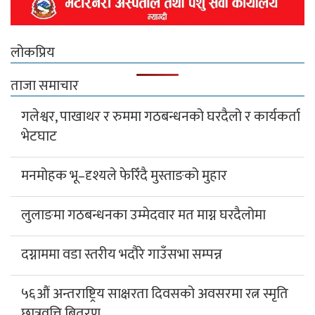
लोकप्रिय
ताजा समाचार
गलेश्वर, पाखाथर र रुममा गठबन्धनको घरदैलो र कार्यकर्ता
भेटघाट
मनमोहक भू–दृश्यले फेरिँदै मुस्ताङको मुहार
लुलाङमा गठबन्धनका उम्मेदवार मत माग्न घरदैलोमा
दग्नाममा वडा स्तरीय भदौरे गाउँसभा सम्पन्न
५६औं अन्तराष्ट्रिय साक्षरता दिवसको अवसरमा रत्न स्मृति
छात्रवृत्ति बितरण