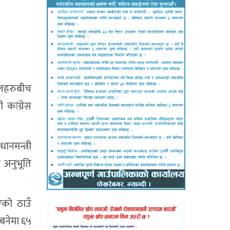
 दलहरुबीच
कांग्रेस
नमन्त्री
 अनुभूति
एको ठाउँ
 बनेमा ६५