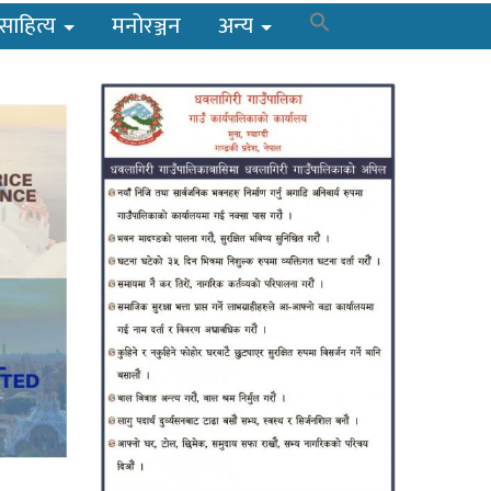
साहित्य
मनोरञ्जन
अन्य