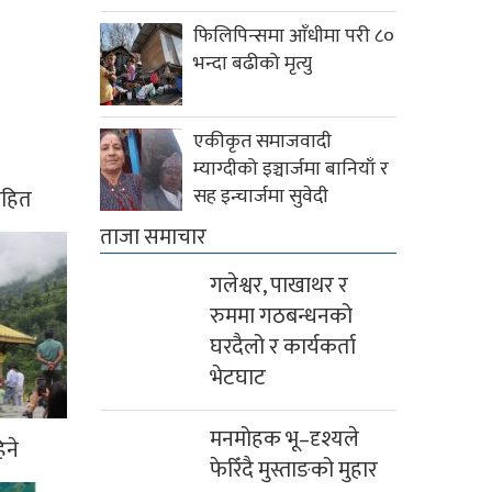
फिलिपिन्समा आँधीमा परी ८०
भन्दा बढीको मृत्यु
एकीकृत समाजवादी
म्याग्दीको इञ्चार्जमा बानियाँ र
सह इन्चार्जमा सुवेदी
ासहित
ताजा समाचार
गलेश्वर, पाखाथर र
रुममा गठबन्धनको
घरदैलो र कार्यकर्ता
भेटघाट
मनमोहक भू–दृश्यले
िने
फेरिँदै मुस्ताङको मुहार