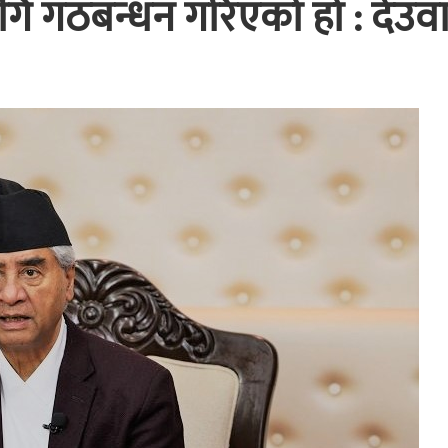
ागि गठबन्धन गरिएको हो : देउव