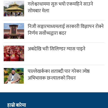
गलेश्वरधाममा सुरु भयो एकमहिने साउने
सोमबार मेला
निजी सञ्चारमाध्यमलाई सरकारी विज्ञापन रोक्ने
निर्णय सर्वोच्चद्वारा बदर
अबदेखि भरी सिलिण्डर ग्यास पाइने
पाल्लेखर्कका शताब्दी पार गरेका ज्येष्ठ
अभिभावक छन्त्यालको निधन
हाम्राे बारेमा