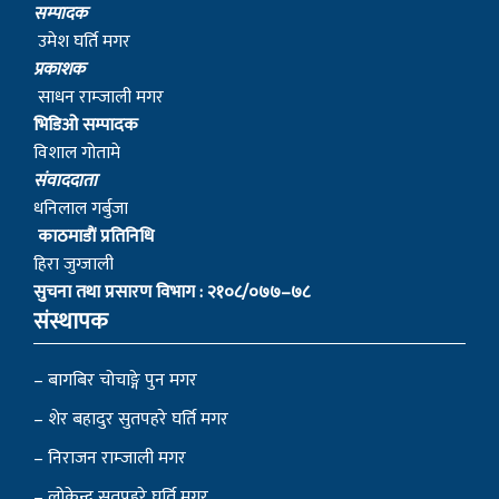
सम्पादक
उमेश घर्ति मगर
प्रकाशक
साधन राम्जाली मगर
भिडिओ सम्पादक
विशाल गोतामे
स‌ंवाददाता
धनिलाल गर्बुजा
काठमाडाैं प्रतिनिधि
हिरा जुग्जाली
सुचना तथा प्रसारण विभाग : २१०८/०७७–७८
संस्थापक
– बागबिर चोचाङ्गे पुन मगर
– शेर बहादुर सुतपहरे घर्ति मगर
– निराजन राम्जाली मगर
– लोकेन्द्र सुतपहरे घर्ति मगर