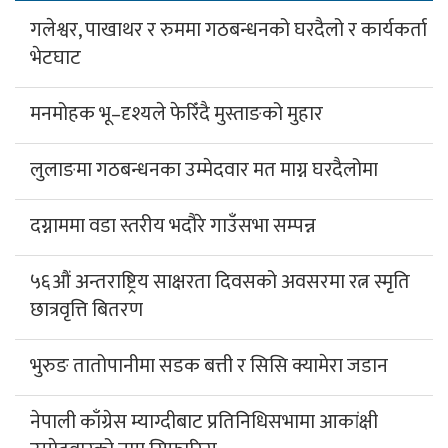
गलेश्वर, पाखाथर र रुममा गठबन्धनको घरदैलो र कार्यकर्ता
भेटघाट
मनमोहक भू–दृश्यले फेरिँदै मुस्ताङको मुहार
लुलाङमा गठबन्धनका उम्मेदवार मत माग्न घरदैलोमा
दग्नाममा वडा स्तरीय भदौरे गाउँसभा सम्पन्न
५६औं अन्तराष्ट्रिय साक्षरता दिवसको अवसरमा रत्न स्मृति
छात्रवृत्ति बितरण
भुरुङ तातोपानीमा सडक बत्ती र सिसि क्यामेरा जडान
नेपाली काँग्रेस म्याग्दीबाट प्रतिनिधिसभामा आकांक्षी