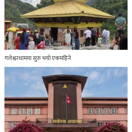
गलेश्वरधाममा सुरु भयो एकमहिने