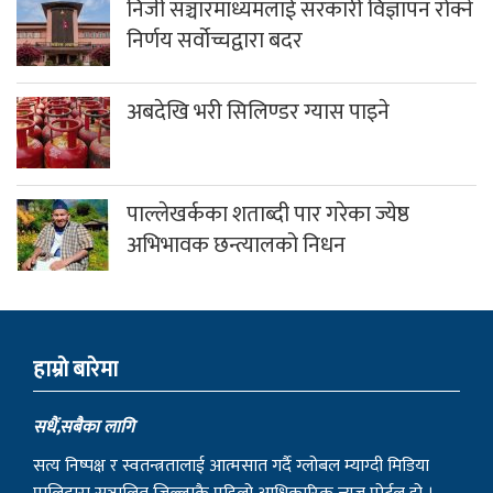
निजी सञ्चारमाध्यमलाई सरकारी विज्ञापन रोक्ने
निर्णय सर्वोच्चद्वारा बदर
अबदेखि भरी सिलिण्डर ग्यास पाइने
पाल्लेखर्कका शताब्दी पार गरेका ज्येष्ठ
अभिभावक छन्त्यालको निधन
हाम्राे बारेमा
सधैं,सबैका लागि
सत्य निष्पक्ष र स्वतन्त्रतालाई आत्मसात गर्दै ग्लोबल म्याग्दी मिडिया