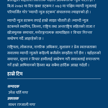
प्रालिद्वारा सञ्चालित जिल्लाकै पहिलो आधिकारिक न्युज पोर्टल हो ।
बि.सं २०७२ मा दिप खबर डट्कम र ०७३ मा पश्चिम म्याग्दी न्युजलाई
परिमार्जित गरेर ‘म्याग्दी न्युज डट्कम’ संचालनमा ल्याइएको हो ।
म्याग्दी न्युज डटकम तपाई हाम्रो साझा चौतारी हो ।म्याग्दी न्युज
डटकमले स्थानिय, जिल्ला, राष्ट्रिय तथा अन्तराष्ट्रिय सहितको ताजा र
खोजमूलक समाचार, मनोरञ्जनात्मक सामाग्रिहरु र विचार निरन्तर
सम्प्रेषण गर्दै आइरहेको छ ।
राष्ट्रियता, लोकतन्त्र, नागरिक अधिकार, सुशासन र प्रेस स्वतन्त्रताका
सवालमा म्याग्दी न्युजले कहिल्यै कसैसँग सम्झौता गर्ने छैन । यहाँहरुको
समाचार, सूचना र विचार हामीलाई सम्प्रेषण गरी समाजलाई रुपान्तरण
गर्ने हाम्रो आभियानको हिस्सा बन्न सबैमा हार्दिक आग्रह गर्दछौं ।
हाम्रो टिम
सम्पादक
उमेश घर्ति मगर
प्रकाशक
साधन राम्जाली मगर