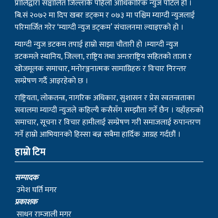
प्रालिद्वारा सञ्चालित जिल्लाकै पहिलो आधिकारिक न्युज पोर्टल हो ।
बि.सं २०७२ मा दिप खबर डट्कम र ०७३ मा पश्चिम म्याग्दी न्युजलाई
परिमार्जित गरेर ‘म्याग्दी न्युज डट्कम’ संचालनमा ल्याइएको हो ।
म्याग्दी न्युज डटकम तपाई हाम्रो साझा चौतारी हो ।म्याग्दी न्युज
डटकमले स्थानिय, जिल्ला, राष्ट्रिय तथा अन्तराष्ट्रिय सहितको ताजा र
खोजमूलक समाचार, मनोरञ्जनात्मक सामाग्रिहरु र विचार निरन्तर
सम्प्रेषण गर्दै आइरहेको छ ।
राष्ट्रियता, लोकतन्त्र, नागरिक अधिकार, सुशासन र प्रेस स्वतन्त्रताका
सवालमा म्याग्दी न्युजले कहिल्यै कसैसँग सम्झौता गर्ने छैन । यहाँहरुको
समाचार, सूचना र विचार हामीलाई सम्प्रेषण गरी समाजलाई रुपान्तरण
गर्ने हाम्रो आभियानको हिस्सा बन्न सबैमा हार्दिक आग्रह गर्दछौं ।
हाम्रो टिम
सम्पादक
उमेश घर्ति मगर
प्रकाशक
साधन राम्जाली मगर