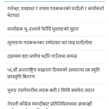
गलेश्वर, पाखाथर र रुममा गठबन्धनको घरदैलो र कार्यकर्ता
भेटघाट
मनमोहक भू–दृश्यले फेरिँदै मुस्ताङको मुहार
लुलाङमा गठबन्धनका उम्मेदवार मत माग्न घरदैलोमा
दग्नाममा वडा स्तरीय भदौरे गाउँसभा सम्पन्न
५६औं अन्तराष्ट्रिय साक्षरता दिवसको अवसरमा रत्न स्मृति
छात्रवृत्ति बितरण
भुरुङ तातोपानीमा सडक बत्ती र सिसि क्यामेरा जडान
नेपाली काँग्रेस म्याग्दीबाट प्रतिनिधिसभामा आकांक्षी