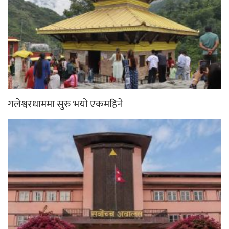
गलेश्वरधाममा सुरु भयो एकमहिने