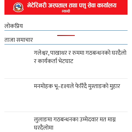
लोकप्रिय
ताजा समाचार
गलेश्वर, पाखाथर र रुममा गठबन्धनको घरदैलो
र कार्यकर्ता भेटघाट
मनमोहक भू–दृश्यले फेरिँदै मुस्ताङको मुहार
लुलाङमा गठबन्धनका उम्मेदवार मत माग्न
घरदैलोमा