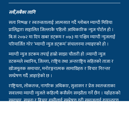
सधैं,सबैका लागि
सत्य निष्पक्ष र स्वतन्त्रतालाई आत्मसात गर्दै ग्लोबल म्याग्दी मिडिया
प्रालिद्वारा सञ्चालित जिल्लाकै पहिलो आधिकारिक न्युज पोर्टल हो ।
बि.सं २०७२ मा दिप खबर डट्कम र ०७३ मा पश्चिम म्याग्दी न्युजलाई
परिमार्जित गरेर ‘म्याग्दी न्युज डट्कम’ संचालनमा ल्याइएको हो ।
म्याग्दी न्युज डटकम तपाई हाम्रो साझा चौतारी हो ।म्याग्दी न्युज
डटकमले स्थानिय, जिल्ला, राष्ट्रिय तथा अन्तराष्ट्रिय सहितको ताजा र
खोजमूलक समाचार, मनोरञ्जनात्मक सामाग्रिहरु र विचार निरन्तर
सम्प्रेषण गर्दै आइरहेको छ ।
राष्ट्रियता, लोकतन्त्र, नागरिक अधिकार, सुशासन र प्रेस स्वतन्त्रताका
सवालमा म्याग्दी न्युजले कहिल्यै कसैसँग सम्झौता गर्ने छैन । यहाँहरुको
समाचार, सूचना र विचार हामीलाई सम्प्रेषण गरी समाजलाई रुपान्तरण
गर्ने हाम्रो आभियानको हिस्सा बन्न सबैमा हार्दिक आग्रह गर्दछौं ।
हाम्रो टिम