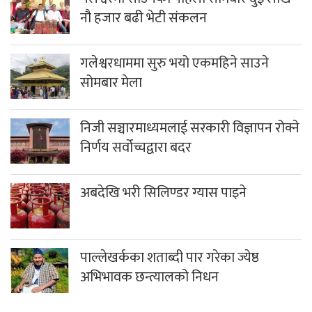
नौ हजार बढी भेटी संकलन
गलेश्वरधाममा सुरु भयो एकमहिने साउने
सोमबार मेला
निजी सञ्चारमाध्यमलाई सरकारी विज्ञापन रोक्ने
निर्णय सर्वोच्चद्वारा बदर
अबदेखि भरी सिलिण्डर ग्यास पाइने
पाल्लेखर्कका शताब्दी पार गरेका ज्येष्ठ
अभिभावक छन्त्यालको निधन