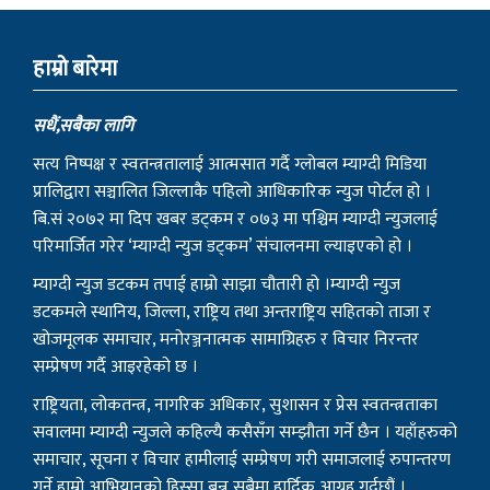
हाम्राे बारेमा
सधैं,सबैका लागि
सत्य निष्पक्ष र स्वतन्त्रतालाई आत्मसात गर्दै ग्लोबल म्याग्दी मिडिया
प्रालिद्वारा सञ्चालित जिल्लाकै पहिलो आधिकारिक न्युज पोर्टल हो ।
बि.सं २०७२ मा दिप खबर डट्कम र ०७३ मा पश्चिम म्याग्दी न्युजलाई
परिमार्जित गरेर ‘म्याग्दी न्युज डट्कम’ संचालनमा ल्याइएको हो ।
म्याग्दी न्युज डटकम तपाई हाम्रो साझा चौतारी हो ।म्याग्दी न्युज
डटकमले स्थानिय, जिल्ला, राष्ट्रिय तथा अन्तराष्ट्रिय सहितको ताजा र
खोजमूलक समाचार, मनोरञ्जनात्मक सामाग्रिहरु र विचार निरन्तर
सम्प्रेषण गर्दै आइरहेको छ ।
राष्ट्रियता, लोकतन्त्र, नागरिक अधिकार, सुशासन र प्रेस स्वतन्त्रताका
सवालमा म्याग्दी न्युजले कहिल्यै कसैसँग सम्झौता गर्ने छैन । यहाँहरुको
समाचार, सूचना र विचार हामीलाई सम्प्रेषण गरी समाजलाई रुपान्तरण
गर्ने हाम्रो आभियानको हिस्सा बन्न सबैमा हार्दिक आग्रह गर्दछौं ।