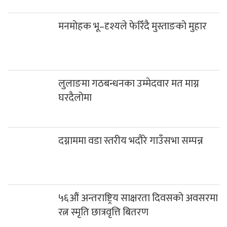
मनमोहक भू–दृश्यले फेरिँदै मुस्ताङको मुहार
लुलाङमा गठबन्धनका उम्मेदवार मत माग्न
घरदैलोमा
दग्नाममा वडा स्तरीय भदौरे गाउँसभा सम्पन्न
५६औं अन्तराष्ट्रिय साक्षरता दिवसको अवसरमा
रत्न स्मृति छात्रवृत्ति बितरण