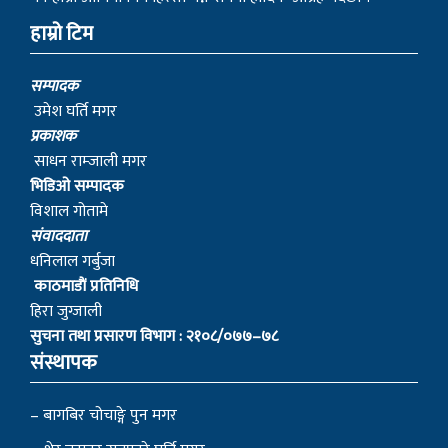
हाम्रो टिम
सम्पादक
उमेश घर्ति मगर
प्रकाशक
साधन राम्जाली मगर
भिडिओ सम्पादक
विशाल गोतामे
स‌ंवाददाता
धनिलाल गर्बुजा
काठमाडाैं प्रतिनिधि
हिरा जुग्जाली
सुचना तथा प्रसारण विभाग : २१०८/०७७–७८
संस्थापक
– बागबिर चोचाङ्गे पुन मगर