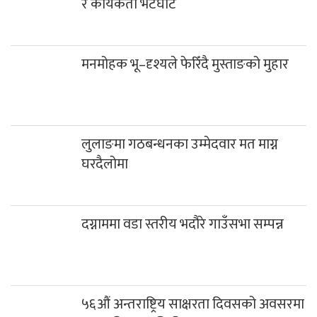
र कार्यकर्ता भेटघाट
मनमोहक भू–दृश्यले फेरिँदै मुस्ताङको मुहार
लुलाङमा गठबन्धनका उम्मेदवार मत माग्न
घरदैलोमा
दग्नाममा वडा स्तरीय भदौरे गाउँसभा सम्पन्न
५६औं अन्तराष्ट्रिय साक्षरता दिवसको अवसरमा