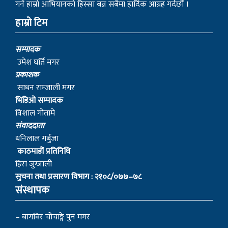
गर्ने हाम्रो आभियानको हिस्सा बन्न सबैमा हार्दिक आग्रह गर्दछौं ।
हाम्रो टिम
सम्पादक
उमेश घर्ति मगर
प्रकाशक
साधन राम्जाली मगर
भिडिओ सम्पादक
विशाल गोतामे
स‌ंवाददाता
धनिलाल गर्बुजा
काठमाडाैं प्रतिनिधि
हिरा जुग्जाली
सुचना तथा प्रसारण विभाग : २१०८/०७७–७८
संस्थापक
– बागबिर चोचाङ्गे पुन मगर