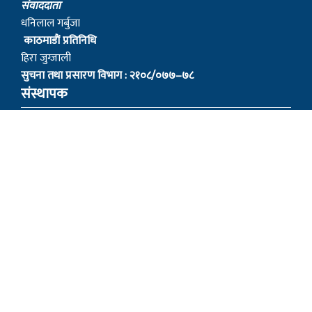
स‌ंवाददाता
धनिलाल गर्बुजा
काठमाडाैं प्रतिनिधि
हिरा जुग्जाली
सुचना तथा प्रसारण विभाग : २१०८/०७७–७८
संस्थापक
– बागबिर चोचाङ्गे पुन मगर
– शेर बहादुर सुतपहरे घर्ति मगर
– निराजन राम्जाली मगर
– लोकेन्द्र सुतपहरे घर्ति मगर
– रबहादुर राम्जालि मगर
© 2022 myagdinews.com, All Right Reserved.