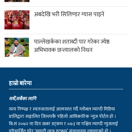
अबदेखि भरी सिलिण्डर ग्यास पाइने
पाल्लेखर्कका शताब्दी पार गरेका ज्येष्ठ
अभिभावक छन्त्यालको निधन
हाम्राे बारेमा
सधैं,सबैका लागि
सत्य निष्पक्ष र स्वतन्त्रतालाई आत्मसात गर्दै ग्लोबल म्याग्दी मिडिया
प्रालिद्वारा सञ्चालित जिल्लाकै पहिलो आधिकारिक न्युज पोर्टल हो ।
बि.सं २०७२ मा दिप खबर डट्कम र ०७३ मा पश्चिम म्याग्दी न्युजलाई
परिमार्जित गरेर ‘म्याग्दी न्युज डट्कम’ संचालनमा ल्याइएको हो ।