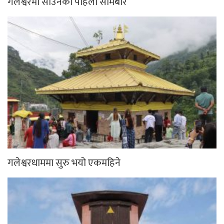
गलेश्वरमा साउनको पहिलो सोमबार
गलेश्वरधाममा सुरु भयो एकमहिने