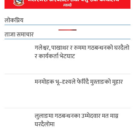
लोकप्रिय
ताजा समाचार
गलेश्वर, पाखाथर र रुममा गठबन्धनको घरदैलो
र कार्यकर्ता भेटघाट
मनमोहक भू–दृश्यले फेरिँदै मुस्ताङको मुहार
लुलाङमा गठबन्धनका उम्मेदवार मत माग्न
घरदैलोमा