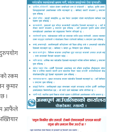
दुरुपयोग
िएको रकम
विन कुमार
 छ ।
कम आफैंले
अख्तियार