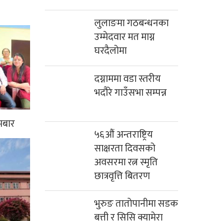
लुलाङमा गठबन्धनका
उम्मेदवार मत माग्न
घरदैलोमा
दग्नाममा वडा स्तरीय
भदौरे गाउँसभा सम्पन्न
मबार
५६औं अन्तराष्ट्रिय
साक्षरता दिवसको
अवसरमा रत्न स्मृति
छात्रवृत्ति बितरण
भुरुङ तातोपानीमा सडक
बत्ती र सिसि क्यामेरा