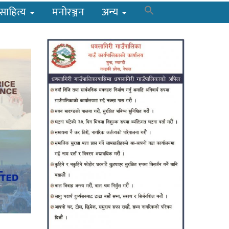
साहित्य
मनोरञ्जन
अन्य