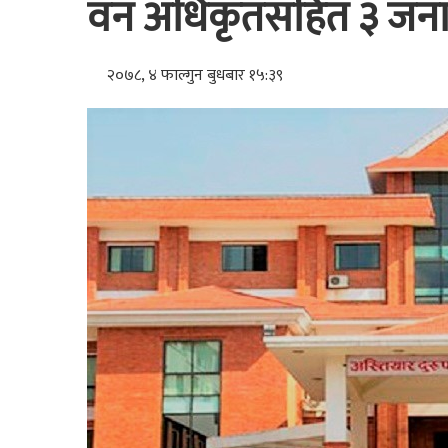
वन अधिकृतसहित ३ जनाविर
२०७८, ४ फाल्गुन बुधबार १५:३९