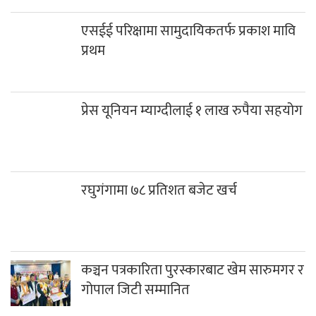
प्रेस यूनियन म्याग्दीलाई १ लाख रुपैया सहयोग
रघुगंगामा ७८ प्रतिशत बजेट खर्च
कञ्चन पत्रकारिता पुरस्कारबाट खेम सारुमगर र
गोपाल जिटी सम्मानित
साउनको तेस्रो सोमबार गलेश्वरधाममा ३ लाख
३३ हजारभन्दा बढी भेटी संकलन
दिवंगत निर्मल पुर्जाको एआई नक्कली तस्बिर