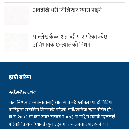
अभिभावक छन्त्यालको निधन
हाम्राे बारेमा
सधैं,सबैका लागि
सत्य निष्पक्ष र स्वतन्त्रतालाई आत्मसात गर्दै ग्लोबल म्याग्दी मिडिया
प्रालिद्वारा सञ्चालित जिल्लाकै पहिलो आधिकारिक न्युज पोर्टल हो ।
बि.सं २०७२ मा दिप खबर डट्कम र ०७३ मा पश्चिम म्याग्दी न्युजलाई
परिमार्जित गरेर ‘म्याग्दी न्युज डट्कम’ संचालनमा ल्याइएको हो ।
म्याग्दी न्युज डटकम तपाई हाम्रो साझा चौतारी हो ।म्याग्दी न्युज
डटकमले स्थानिय, जिल्ला, राष्ट्रिय तथा अन्तराष्ट्रिय सहितको ताजा र
खोजमूलक समाचार, मनोरञ्जनात्मक सामाग्रिहरु र विचार निरन्तर
सम्प्रेषण गर्दै आइरहेको छ ।
राष्ट्रियता, लोकतन्त्र, नागरिक अधिकार, सुशासन र प्रेस स्वतन्त्रताका