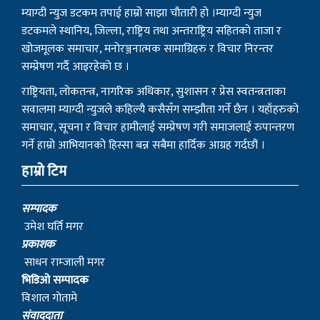
सवालमा म्याग्दी न्युजले कहिल्यै कसैसँग सम्झौता गर्ने छैन । यहाँहरुको
समाचार, सूचना र विचार हामीलाई सम्प्रेषण गरी समाजलाई रुपान्तरण
गर्ने हाम्रो आभियानको हिस्सा बन्न सबैमा हार्दिक आग्रह गर्दछौं ।
हाम्रो टिम
सम्पादक
उमेश घर्ति मगर
प्रकाशक
साधन राम्जाली मगर
भिडिओ सम्पादक
विशाल गोतामे
स‌ंवाददाता
धनिलाल गर्बुजा
काठमाडाैं प्रतिनिधि
हिरा जुग्जाली
सुचना तथा प्रसारण विभाग : २१०८/०७७–७८
संस्थापक