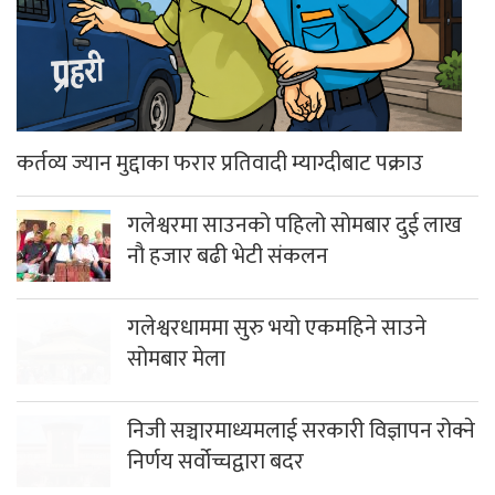
कर्तव्य ज्यान मुद्दाका फरार प्रतिवादी म्याग्दीबाट पक्राउ
गलेश्वरमा साउनको पहिलो सोमबार दुई लाख
नौ हजार बढी भेटी संकलन
गलेश्वरधाममा सुरु भयो एकमहिने साउने
सोमबार मेला
निजी सञ्चारमाध्यमलाई सरकारी विज्ञापन रोक्ने
निर्णय सर्वोच्चद्वारा बदर
अबदेखि भरी सिलिण्डर ग्यास पाइने
पाल्लेखर्कका शताब्दी पार गरेका ज्येष्ठ