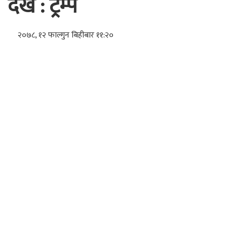
एजेन्सी
। युक्रेनमाथि रुसी कारवाही सुरु भएपछि अमेरिकाका