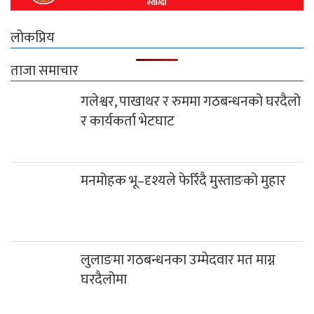
गलेश्वर, पाखाथर र रुममा गठबन्धनको घरदैलो
र कार्यकर्ता भेटघाट
मनमोहक भू–दृश्यले फेरिँदै मुस्ताङको मुहार
लुलाङमा गठबन्धनका उम्मेदवार मत माग्न
घरदैलोमा
दग्नाममा वडा स्तरीय भदौरे गाउँसभा सम्पन्न