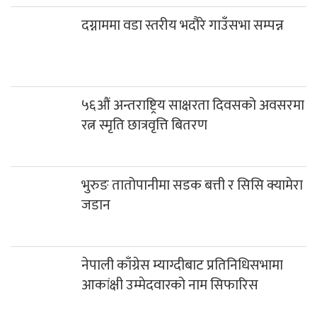
५६औं अन्तराष्ट्रिय साक्षरता दिवसको अवसरमा
रत्न स्मृति छात्रवृत्ति बितरण
भुरुङ तातोपानीमा सडक बत्ती र सिसि क्यामेरा
जडान
नेपाली काँग्रेस म्याग्दीबाट प्रतिनिधिसभामा
आकांक्षी उम्मेदवारको नाम सिफारिस
काठमाडौंमा कोरोना संक्रमितको संख्या झन्डै
चार हजार