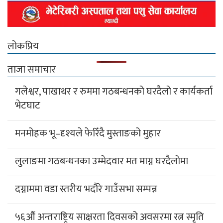
लोकप्रिय
ताजा समाचार
गलेश्वर, पाखाथर र रुममा गठबन्धनको घरदैलो र कार्यकर्ता
भेटघाट
मनमोहक भू–दृश्यले फेरिँदै मुस्ताङको मुहार
लुलाङमा गठबन्धनका उम्मेदवार मत माग्न घरदैलोमा
दग्नाममा वडा स्तरीय भदौरे गाउँसभा सम्पन्न
५६औं अन्तराष्ट्रिय साक्षरता दिवसको अवसरमा रत्न स्मृति