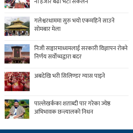
नौ हजार बढी भेटी संकलन
गलेश्वरधाममा सुरु भयो एकमहिने साउने
सोमबार मेला
निजी सञ्चारमाध्यमलाई सरकारी विज्ञापन रोक्ने
निर्णय सर्वोच्चद्वारा बदर
अबदेखि भरी सिलिण्डर ग्यास पाइने
पाल्लेखर्कका शताब्दी पार गरेका ज्येष्ठ
अभिभावक छन्त्यालको निधन