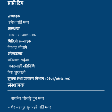
हाम्रो टिम
सम्पादक
उमेश घर्ति मगर
प्रकाशक
साधन राम्जाली मगर
भिडिओ सम्पादक
विशाल गोतामे
स‌ंवाददाता
धनिलाल गर्बुजा
काठमाडाैं प्रतिनिधि
हिरा जुग्जाली
सुचना तथा प्रसारण विभाग : २१०८/०७७–७८
संस्थापक
– बागबिर चोचाङ्गे पुन मगर
– शेर बहादुर सुतपहरे घर्ति मगर