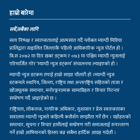
हाम्राे बारेमा
सधैं,सबैका लागि
सत्य निष्पक्ष र स्वतन्त्रतालाई आत्मसात गर्दै ग्लोबल म्याग्दी मिडिया
प्रालिद्वारा सञ्चालित जिल्लाकै पहिलो आधिकारिक न्युज पोर्टल हो ।
बि.सं २०७२ मा दिप खबर डट्कम र ०७३ मा पश्चिम म्याग्दी न्युजलाई
परिमार्जित गरेर ‘म्याग्दी न्युज डट्कम’ संचालनमा ल्याइएको हो ।
म्याग्दी न्युज डटकम तपाई हाम्रो साझा चौतारी हो ।म्याग्दी न्युज
डटकमले स्थानिय, जिल्ला, राष्ट्रिय तथा अन्तराष्ट्रिय सहितको ताजा र
खोजमूलक समाचार, मनोरञ्जनात्मक सामाग्रिहरु र विचार निरन्तर
सम्प्रेषण गर्दै आइरहेको छ ।
राष्ट्रियता, लोकतन्त्र, नागरिक अधिकार, सुशासन र प्रेस स्वतन्त्रताका
सवालमा म्याग्दी न्युजले कहिल्यै कसैसँग सम्झौता गर्ने छैन । यहाँहरुको
समाचार, सूचना र विचार हामीलाई सम्प्रेषण गरी समाजलाई रुपान्तरण
गर्ने हाम्रो आभियानको हिस्सा बन्न सबैमा हार्दिक आग्रह गर्दछौं ।