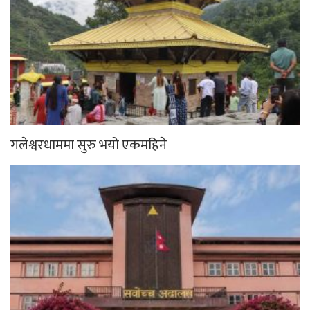
गलेश्वरधाममा सुरु भयो एकमहिने