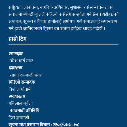
राष्ट्रियता, लोकतन्त्र, नागरिक अधिकार, सुशासन र प्रेस स्वतन्त्रताका
सवालमा म्याग्दी न्युजले कहिल्यै कसैसँग सम्झौता गर्ने छैन । यहाँहरुको
समाचार, सूचना र विचार हामीलाई सम्प्रेषण गरी समाजलाई रुपान्तरण
गर्ने हाम्रो आभियानको हिस्सा बन्न सबैमा हार्दिक आग्रह गर्दछौं ।
हाम्रो टिम
सम्पादक
उमेश घर्ति मगर
प्रकाशक
साधन राम्जाली मगर
भिडिओ सम्पादक
विशाल गोतामे
स‌ंवाददाता
धनिलाल गर्बुजा
काठमाडाैं प्रतिनिधि
हिरा जुग्जाली
सुचना तथा प्रसारण विभाग : २१०८/०७७–७८