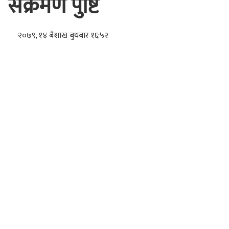
संक्रमण पुष्टि
२०७९, १४ बैशाख बुधबार १६:५२