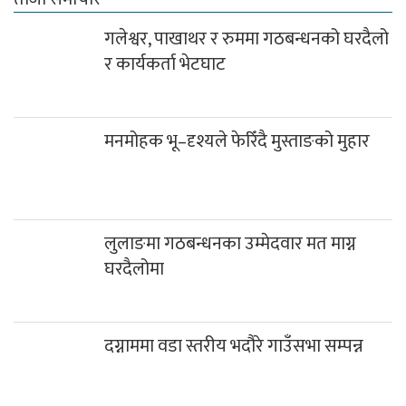
गलेश्वर, पाखाथर र रुममा गठबन्धनको घरदैलो
र कार्यकर्ता भेटघाट
मनमोहक भू–दृश्यले फेरिँदै मुस्ताङको मुहार
लुलाङमा गठबन्धनका उम्मेदवार मत माग्न
घरदैलोमा
दग्नाममा वडा स्तरीय भदौरे गाउँसभा सम्पन्न