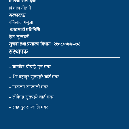
भिडिओ सम्पादक
विशाल गोतामे
स‌ंवाददाता
धनिलाल गर्बुजा
काठमाडाैं प्रतिनिधि
हिरा जुग्जाली
सुचना तथा प्रसारण विभाग : २१०८/०७७–७८
संस्थापक
– बागबिर चोचाङ्गे पुन मगर
– शेर बहादुर सुतपहरे घर्ति मगर
– निराजन राम्जाली मगर
– लोकेन्द्र सुतपहरे घर्ति मगर
– रबहादुर राम्जालि मगर