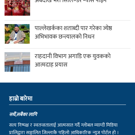
अबदेखि भरी सिलिण्डर ग्यास पाइने
पाल्लेखर्कका शताब्दी पार गरेका ज्येष्ठ
अभिभावक छन्त्यालको निधन
राहदानी विभाग अगाडि एक युवकको
आत्मदाह प्रयास
हाम्राे बारेमा
सधैं,सबैका लागि
सत्य निष्पक्ष र स्वतन्त्रतालाई आत्मसात गर्दै ग्लोबल म्याग्दी मिडिया
प्रालिद्वारा सञ्चालित जिल्लाकै पहिलो आधिकारिक न्युज पोर्टल हो ।