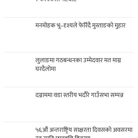
मनमोहक भू–दृश्यले फेरिँदै मुस्ताङको मुहार
लुलाङमा गठबन्धनका उम्मेदवार मत माग्न
घरदैलोमा
दग्नाममा वडा स्तरीय भदौरे गाउँसभा सम्पन्न
५६औं अन्तराष्ट्रिय साक्षरता दिवसको अवसरमा