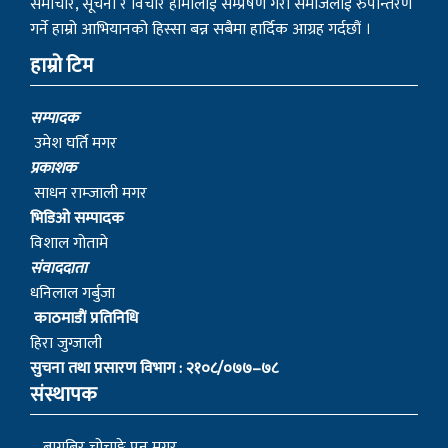
समाचार, सूचना र विचार हामीलाई सम्प्रेषण गरी समाजलाई रुपान्तरण
गर्ने हाम्रो आभियानको हिस्सा बन्न सबैमा हार्दिक आग्रह गर्दछौं ।
हाम्रो टिम
सम्पादक
उमेश घर्ति मगर
प्रकाशक
साधन राम्जाली मगर
भिडिओ सम्पादक
विशाल गोतामे
स‌ंवाददाता
धनिलाल गर्बुजा
काठमाडाैं प्रतिनिधि
हिरा जुग्जाली
सुचना तथा प्रसारण विभाग : २१०८/०७७–७८
संस्थापक
– बागबिर चोचाङ्गे पुन मगर