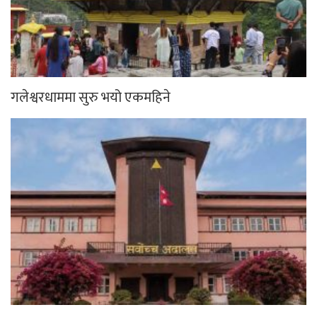
गलेश्वरधाममा सुरु भयो एकमहिने