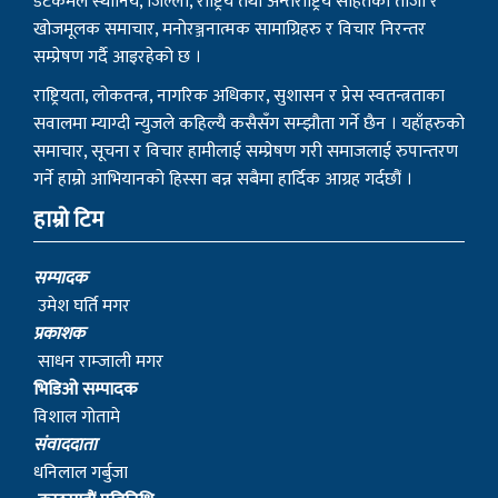
डटकमले स्थानिय, जिल्ला, राष्ट्रिय तथा अन्तराष्ट्रिय सहितको ताजा र
खोजमूलक समाचार, मनोरञ्जनात्मक सामाग्रिहरु र विचार निरन्तर
सम्प्रेषण गर्दै आइरहेको छ ।
राष्ट्रियता, लोकतन्त्र, नागरिक अधिकार, सुशासन र प्रेस स्वतन्त्रताका
सवालमा म्याग्दी न्युजले कहिल्यै कसैसँग सम्झौता गर्ने छैन । यहाँहरुको
समाचार, सूचना र विचार हामीलाई सम्प्रेषण गरी समाजलाई रुपान्तरण
गर्ने हाम्रो आभियानको हिस्सा बन्न सबैमा हार्दिक आग्रह गर्दछौं ।
हाम्रो टिम
सम्पादक
उमेश घर्ति मगर
प्रकाशक
साधन राम्जाली मगर
भिडिओ सम्पादक
विशाल गोतामे
स‌ंवाददाता
धनिलाल गर्बुजा