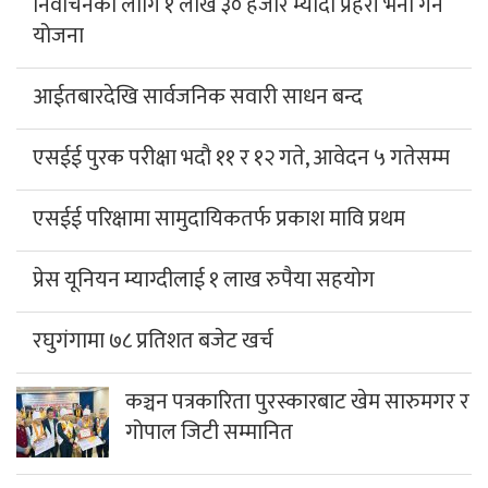
निर्वाचनका लागि १ लाख ३० हजार म्यादी प्रहरी भर्ना गर्ने
योजना
आईतबारदेखि सार्वजनिक सवारी साधन बन्द
एसईई पुरक परीक्षा भदौ ११ र १२ गते, आवेदन ५ गतेसम्म
एसईई परिक्षामा सामुदायिकतर्फ प्रकाश मावि प्रथम
प्रेस यूनियन म्याग्दीलाई १ लाख रुपैया सहयोग
रघुगंगामा ७८ प्रतिशत बजेट खर्च
कञ्चन पत्रकारिता पुरस्कारबाट खेम सारुमगर र
गोपाल जिटी सम्मानित