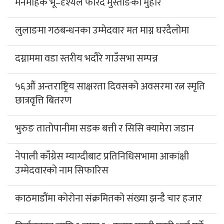
मनमोहक भू–दृश्यले फेरिँदै मुस्ताङको मुहार
लुलाङमा गठबन्धनका उम्मेदवार मत माग्न घरदैलोमा
दग्नाममा वडा स्तरीय भदौरे गाउँसभा सम्पन्न
५६औं अन्तराष्ट्रिय साक्षरता दिवसको अवसरमा रत्न स्मृति
छात्रवृत्ति बितरण
भुरुङ तातोपानीमा सडक बत्ती र सिसि क्यामेरा जडान
नेपाली काँग्रेस म्याग्दीबाट प्रतिनिधिसभामा आकांक्षी
उम्मेदवारको नाम सिफारिस
काठमाडौंमा कोरोना संक्रमितको संख्या झन्डै चार हजार