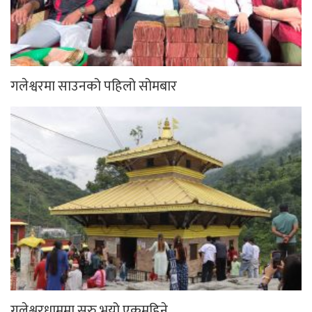
गलेश्वरमा साउनको पहिलो सोमबार
गलेश्वरधाममा सुरु भयो एकमहिने