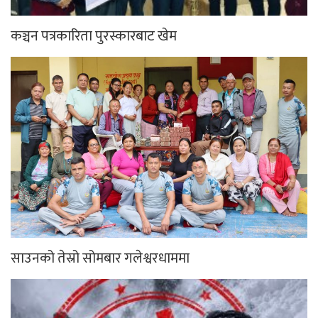
कञ्चन पत्रकारिता पुरस्कारबाट खेम
साउनको तेस्रो सोमबार गलेश्वरधाममा