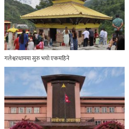
गलेश्वरधाममा सुरु भयो एकमहिने