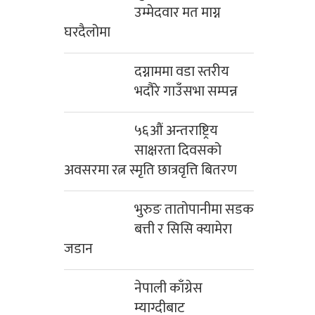
उम्मेदवार मत माग्न
घरदैलोमा
दग्नाममा वडा स्तरीय
भदौरे गाउँसभा सम्पन्न
५६औं अन्तराष्ट्रिय
साक्षरता दिवसको
अवसरमा रत्न स्मृति छात्रवृत्ति बितरण
भुरुङ तातोपानीमा सडक
बत्ती र सिसि क्यामेरा
जडान
नेपाली काँग्रेस
म्याग्दीबाट