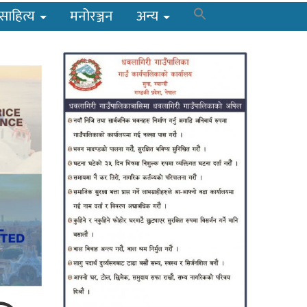
साहित्य
मनोरञ्जन
अन्य