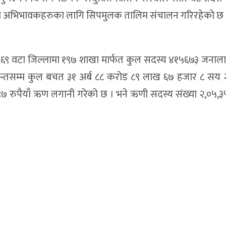
 तथा अभिभावकहरुका लागि सिपमुलक तालिम संचालन गरिरहेको छ 
डले ६९ वटा जिल्लामा १९७ शाखा मार्फत कुल सदस्य ४१५६७३ जनालाई
मसान्तसम्म कुल बचत ३१ अर्ब ८८ करोड ८९ लाख ६७ हजार ८ सय 
७ रुपैयाँ ऋण लगानी गरेको छ । भने ऋणी सदस्य संख्या २,०५,३