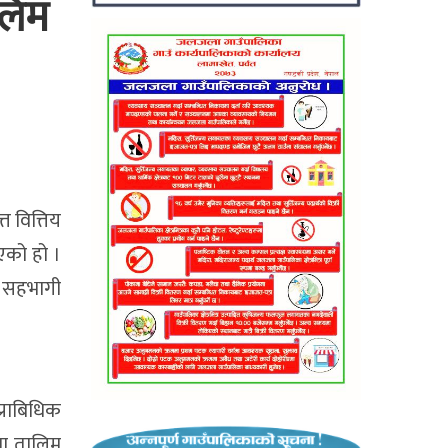
लिम
 वित्तिय
एको हो ।
ो सहभागी
राबिधिक
मा तालिम