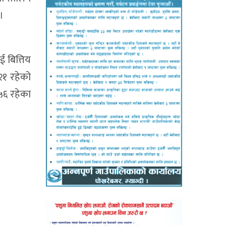
।
 बित्तिय
२१ रहेको
५६ रहेका