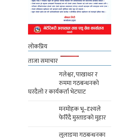
लोकप्रिय
ताजा समाचार
गलेश्वर, पाखाथर र
रुममा गठबन्धनको
घरदैलो र कार्यकर्ता भेटघाट
मनमोहक भू–दृश्यले
फेरिँदै मुस्ताङको मुहार
लुलाङमा गठबन्धनका