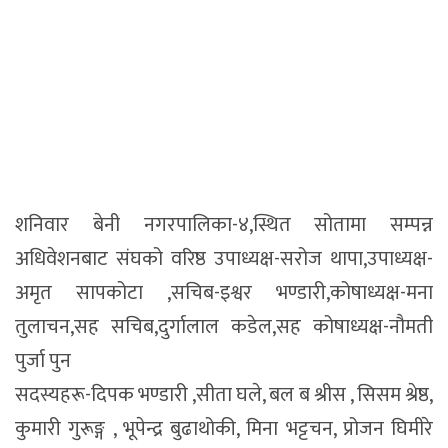
शनिवार बेनी नगरपालिका-४,स्थित सोतामा सम्पन्न
अधिवेशनबाट संघको वरिष्ठ उपाध्यक्ष-सरोज थापा,उपाध्यक्ष-
अमृत सापकोटा ,सचिब-इश्वर भण्डारी,कोषाध्यक्ष-मना
तुलाचन,सह सचिब,दुर्गालाल कडेल,सह कोषाध्यक्ष-नौमती
पुर्जा पुन
सदस्यहरू-दिपक भण्डारी ,सीता घले, बल ब श्रीस , सिसम श्रेष्ठ,
कुमारी गुरूङ्ग , भूपेन्द्र बुढाथोकी, मिना भट्टचन, प्रोजन घिमीरे