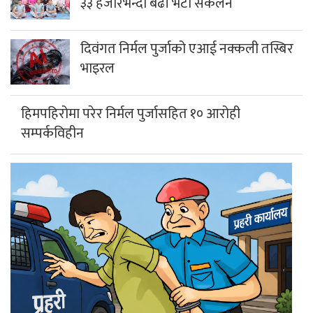
३३ हजारभन्दा बढी भेटी संकलन
दिवंगत निर्मल पुर्जाको एआई नक्कली तस्बिर
भाइरल
हिमपहिरोमा परेर निर्मल पुर्जासहित १० आरोही
सम्पर्कविहीन