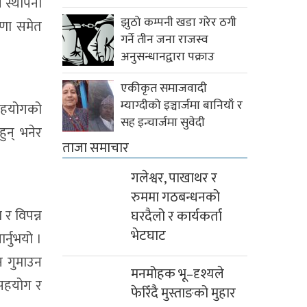
 स्थापना
झुठो कम्पनी खडा गरेर ठगी
षणा समेत
गर्ने तीन जना राजस्व
अनुसन्धानद्वारा पक्राउ
एकीकृत समाजवादी
म्याग्दीको इञ्चार्जमा बानियाँ र
 सहयोगको
सह इन्चार्जमा सुवेदी
ुन् भनेर
ताजा समाचार
गलेश्वर, पाखाथर र
रुममा गठबन्धनको
 र विपन्न
घरदैलो र कार्यकर्ता
भेटघाट
्नुभयो ।
न गुमाउन
मनमोहक भू–दृश्यले
 सहयोग र
फेरिँदै मुस्ताङको मुहार