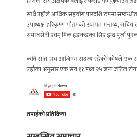
हौसला संगै अक्षयकोषलाई १ करोड ५० पु¥याउने लक्ष
साथै उहाँले आर्थिक सहयोग पारदर्शि रुपमा सम्वन्धीत
उपाध्यक्ष हरिकृष्ण गौतमको स्वागत मन्तव्य, सचि
समाजसेवी एवम् मिक हङकङका सिए इन्द्र पुर्जा पुनक
कबि सात सय आजिवन सदस्य रहेको कोषले एक सय 
उहाँका अनुसार एक सय ११ मध्य २५ जना जटिल रोग
तपाईको प्रतिक्रिया
सम्बन्धित समाचार