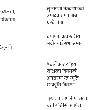
लुलाङमा गठबन्धनका
ध्यक्षता,
उम्मेदवार मत माग्न
्यक्रममा
घरदैलोमा
दग्नाममा वडा स्तरीय
भदौरे गाउँसभा सम्पन्न
नुभयो ।
५६औं अन्तराष्ट्रिय
साक्षरता दिवसको
अवसरमा रत्न स्मृति
छात्रवृत्ति बितरण
भुरुङ तातोपानीमा सडक
बत्ती र सिसि क्यामेरा