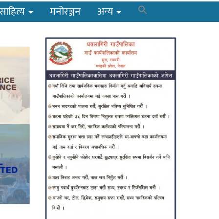
साहित्य
मनोरञ्जन
अन्य