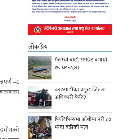
लोकप्रिय
मेलम्ची बाढी अपडेट:बगायो
१७ घर-टहरा
पुर्ण –८
काठमाडौँका प्रमुख जिल्ला
 हङकङका
अधिकारी फेरिए
फिलिपिन्समा आँधीमा परी ८०
भन्दा बढीको मृत्यु
 सहयोगको