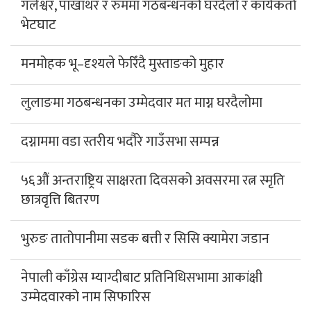
गलेश्वर, पाखाथर र रुममा गठबन्धनको घरदैलो र कार्यकर्ता
भेटघाट
मनमोहक भू–दृश्यले फेरिँदै मुस्ताङको मुहार
लुलाङमा गठबन्धनका उम्मेदवार मत माग्न घरदैलोमा
दग्नाममा वडा स्तरीय भदौरे गाउँसभा सम्पन्न
५६औं अन्तराष्ट्रिय साक्षरता दिवसको अवसरमा रत्न स्मृति
छात्रवृत्ति बितरण
भुरुङ तातोपानीमा सडक बत्ती र सिसि क्यामेरा जडान
नेपाली काँग्रेस म्याग्दीबाट प्रतिनिधिसभामा आकांक्षी
उम्मेदवारको नाम सिफारिस