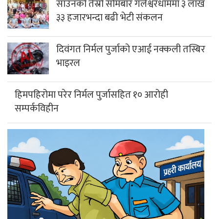
साउनको तेस्रो सोमबार गलेश्वरधाममा ३ लाख
३३ हजारभन्दा बढी भेटी संकलन
दिवंगत निर्मल पुर्जाको एआई नक्कली तस्बिर
भाइरल
हिमपहिरोमा परेर निर्मल पुर्जासहित १० आरोही
सम्पर्कविहीन