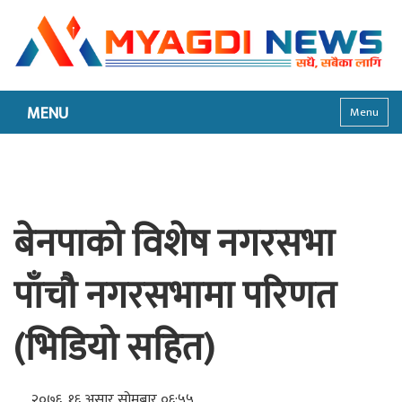
MENU
Menu
बेनपाको विशेष नगरसभा
पाँचौ नगरसभामा परिणत
(भिडियो सहित)
२०७६, १६ असार सोमबार ०६:५५