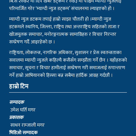
बि.सं २०७२ मा दिप खबर डट्कम र ०७३ मा पश्चिम म्याग्दी न्युजलाई
परिमार्जित गरेर ‘म्याग्दी न्युज डट्कम’ संचालनमा ल्याइएको हो ।
म्याग्दी न्युज डटकम तपाई हाम्रो साझा चौतारी हो ।म्याग्दी न्युज
डटकमले स्थानिय, जिल्ला, राष्ट्रिय तथा अन्तराष्ट्रिय सहितको ताजा र
खोजमूलक समाचार, मनोरञ्जनात्मक सामाग्रिहरु र विचार निरन्तर
सम्प्रेषण गर्दै आइरहेको छ ।
राष्ट्रियता, लोकतन्त्र, नागरिक अधिकार, सुशासन र प्रेस स्वतन्त्रताका
सवालमा म्याग्दी न्युजले कहिल्यै कसैसँग सम्झौता गर्ने छैन । यहाँहरुको
समाचार, सूचना र विचार हामीलाई सम्प्रेषण गरी समाजलाई रुपान्तरण
गर्ने हाम्रो आभियानको हिस्सा बन्न सबैमा हार्दिक आग्रह गर्दछौं ।
हाम्रो टिम
सम्पादक
उमेश घर्ति मगर
प्रकाशक
साधन राम्जाली मगर
भिडिओ सम्पादक