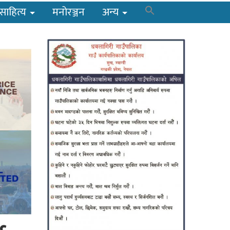
साहित्य
मनोरञ्जन
अन्य