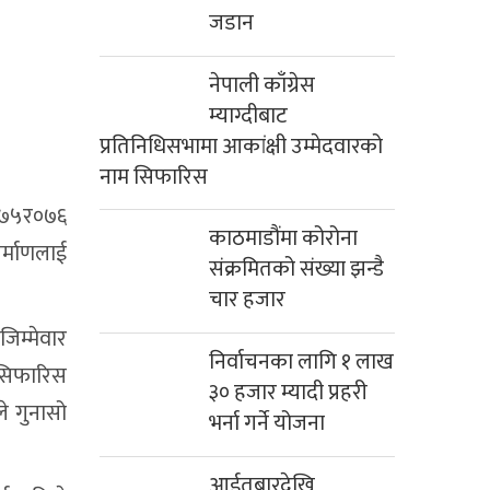
जडान
नेपाली काँग्रेस
म्याग्दीबाट
प्रतिनिधिसभामा आकांक्षी उम्मेदवारको
नाम सिफारिस
 २०७५र०७६
काठमाडौंमा कोरोना
र्माणलाई
संक्रमितको संख्या झन्डै
चार हजार
जिम्मेवार
निर्वाचनका लागि १ लाख
ई सिफारिस
३० हजार म्यादी प्रहरी
े गुनासो
भर्ना गर्ने योजना
आईतबारदेखि