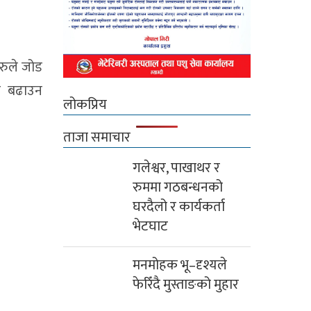
रुले जोड
डि बढाउन
लोकप्रिय
ताजा समाचार
गलेश्वर, पाखाथर र
रुममा गठबन्धनको
घरदैलो र कार्यकर्ता
भेटघाट
मनमोहक भू–दृश्यले
फेरिँदै मुस्ताङको मुहार