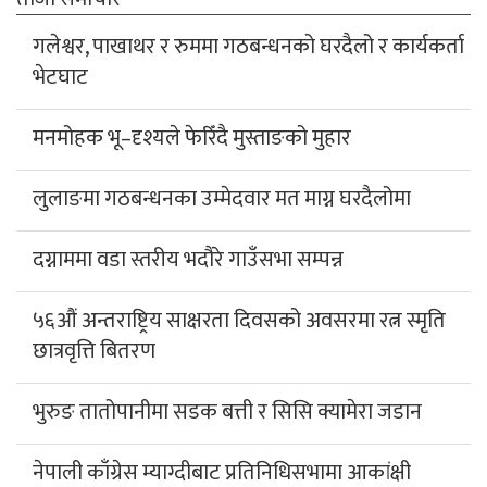
गलेश्वर, पाखाथर र रुममा गठबन्धनको घरदैलो र कार्यकर्ता
भेटघाट
मनमोहक भू–दृश्यले फेरिँदै मुस्ताङको मुहार
लुलाङमा गठबन्धनका उम्मेदवार मत माग्न घरदैलोमा
दग्नाममा वडा स्तरीय भदौरे गाउँसभा सम्पन्न
५६औं अन्तराष्ट्रिय साक्षरता दिवसको अवसरमा रत्न स्मृति
छात्रवृत्ति बितरण
भुरुङ तातोपानीमा सडक बत्ती र सिसि क्यामेरा जडान
नेपाली काँग्रेस म्याग्दीबाट प्रतिनिधिसभामा आकांक्षी