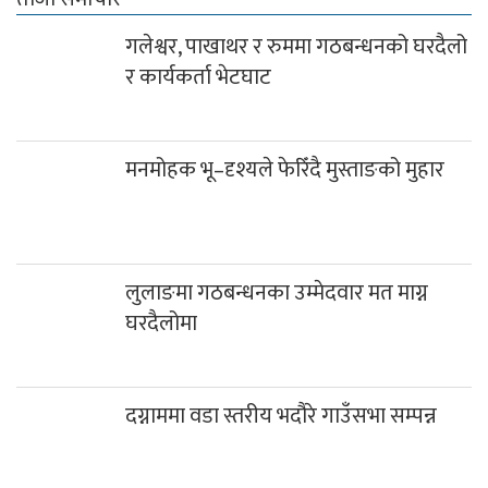
गलेश्वर, पाखाथर र रुममा गठबन्धनको घरदैलो
र कार्यकर्ता भेटघाट
मनमोहक भू–दृश्यले फेरिँदै मुस्ताङको मुहार
लुलाङमा गठबन्धनका उम्मेदवार मत माग्न
घरदैलोमा
दग्नाममा वडा स्तरीय भदौरे गाउँसभा सम्पन्न