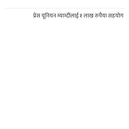
प्रेस यूनियन म्याग्दीलाई १ लाख रुपैया सहयोग
रघुगंगामा ७८ प्रतिशत बजेट खर्च
कञ्चन पत्रकारिता पुरस्कारबाट खेम सारुमगर र
गोपाल जिटी सम्मानित
साउनको तेस्रो सोमबार गलेश्वरधाममा ३ लाख
३३ हजारभन्दा बढी भेटी संकलन