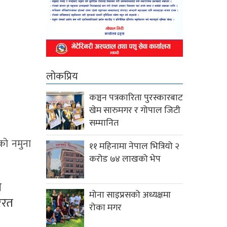
लोकप्रिय
कञ्चन पत्रकारिता पुरस्कारबाट
खेम सारुमगर र गोपाल जिटी
सम्मानित
को नमुना
११ महिनामा नेपाल भित्रियो २
करोड ७४ लाखको भेप
ा
मोना साइप्रसको अध्यक्षमा
ररत
रोका मगर