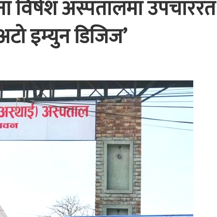
ोना विषेश अस्पतालमा उपचाररत
अटो इम्युन डिजिज’