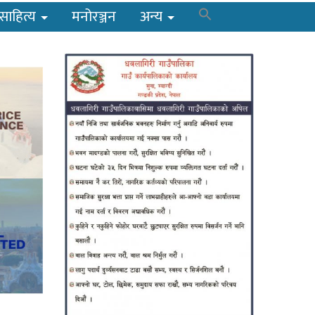
साहित्य
मनोरञ्जन
अन्य