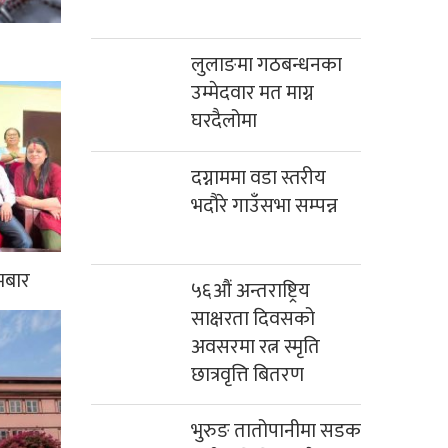
लुलाङमा गठबन्धनका
उम्मेदवार मत माग्न
घरदैलोमा
दग्नाममा वडा स्तरीय
भदौरे गाउँसभा सम्पन्न
मबार
५६औं अन्तराष्ट्रिय
साक्षरता दिवसको
अवसरमा रत्न स्मृति
छात्रवृत्ति बितरण
भुरुङ तातोपानीमा सडक