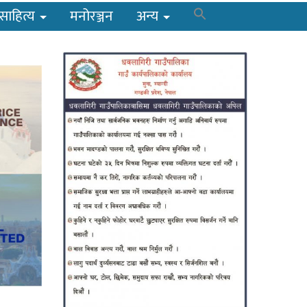
साहित्य
मनोरञ्जन
अन्य