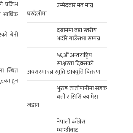
ो प्रजिअ
उम्मेदवार मत माग्न
घरदैलोमा
े आर्थिक
दग्नाममा वडा स्तरीय
ेको बेनी
भदौरे गाउँसभा सम्पन्न
५६औं अन्तराष्ट्रिय
साक्षरता दिवसको
ला स्थित
अवसरमा रत्न स्मृति छात्रवृत्ति बितरण
ुटका हुन
भुरुङ तातोपानीमा सडक
बत्ती र सिसि क्यामेरा
जडान
नेपाली काँग्रेस
म्याग्दीबाट