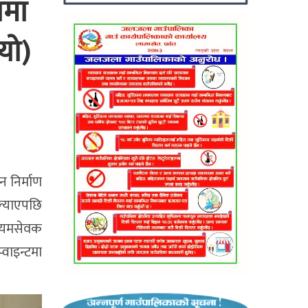
ामा
यो)
न निर्माण
ल्याएपछि
स्वयमसेवक
वाइन्टमा