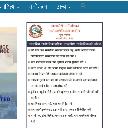
साहित्य
मनोरञ्जन
अन्य