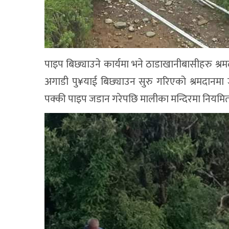
पाइप बिछ्याउने कार्यमा भने ठाडाखानीबासीहरु श्र
अगाडी पु¥याई बिछ्याउन सुरु गरिएको श्रमदानमा जुट
पक्की पाइप जडान गरेपछि मालीका मन्दिरमा नियमित र