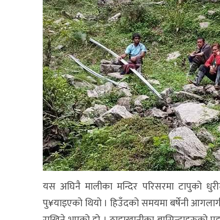
यस अघिनै मालीका मन्दिर परिसरमा टापुको धुर
पु¥याइएको थियो । हिउँदको समयमा बर्षेनी आगलागी 
राखिने भएको हो । ठाडाखानीका बासिन्दाहरुको 