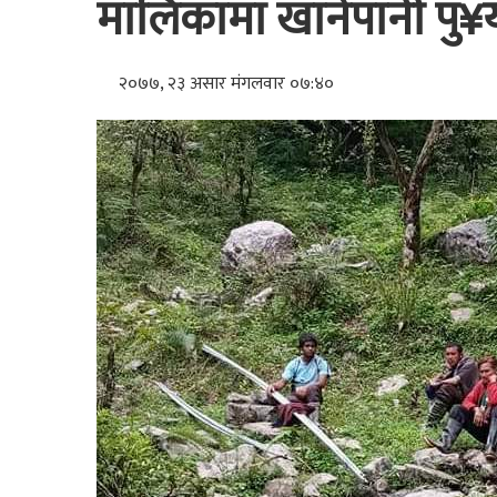
मालिकामा खानेपानी पु¥
२०७७, २३ असार मंगलवार ०७:४०