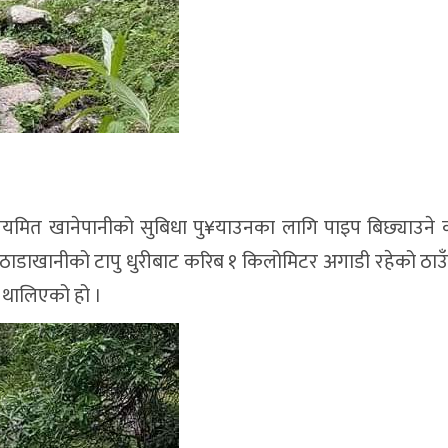
ा नियमित खानेपानीको सुबिधा पु¥याउनका लागि पाइप बिछ्याउने का
ाडाखानीको टापु धुरीबाट करिब १ किलोमिटर अगाडी रहेको ठाउँम
 थालिएको हो ।