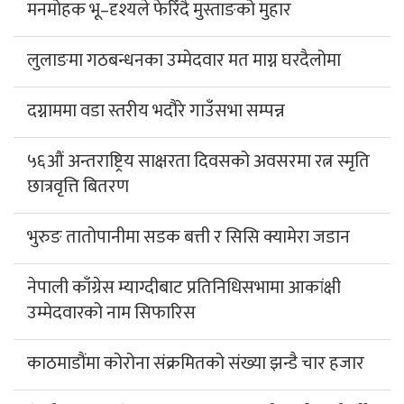
मनमोहक भू–दृश्यले फेरिँदै मुस्ताङको मुहार
लुलाङमा गठबन्धनका उम्मेदवार मत माग्न घरदैलोमा
दग्नाममा वडा स्तरीय भदौरे गाउँसभा सम्पन्न
५६औं अन्तराष्ट्रिय साक्षरता दिवसको अवसरमा रत्न स्मृति
छात्रवृत्ति बितरण
भुरुङ तातोपानीमा सडक बत्ती र सिसि क्यामेरा जडान
नेपाली काँग्रेस म्याग्दीबाट प्रतिनिधिसभामा आकांक्षी
उम्मेदवारको नाम सिफारिस
काठमाडौंमा कोरोना संक्रमितको संख्या झन्डै चार हजार