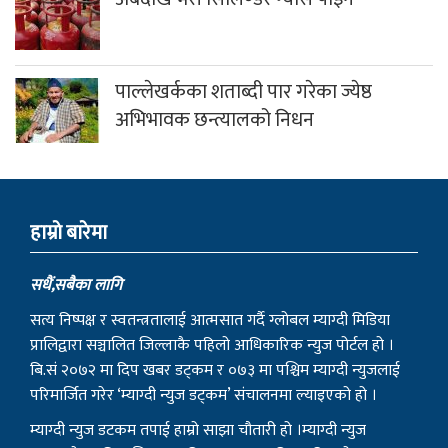
पाल्लेखर्कका शताब्दी पार गरेका ज्येष्ठ
अभिभावक छन्त्यालको निधन
हाम्राे बारेमा
सधैं,सबैका लागि
सत्य निष्पक्ष र स्वतन्त्रतालाई आत्मसात गर्दै ग्लोबल म्याग्दी मिडिया
प्रालिद्वारा सञ्चालित जिल्लाकै पहिलो आधिकारिक न्युज पोर्टल हो ।
बि.सं २०७२ मा दिप खबर डट्कम र ०७३ मा पश्चिम म्याग्दी न्युजलाई
परिमार्जित गरेर ‘म्याग्दी न्युज डट्कम’ संचालनमा ल्याइएको हो ।
म्याग्दी न्युज डटकम तपाई हाम्रो साझा चौतारी हो ।म्याग्दी न्युज