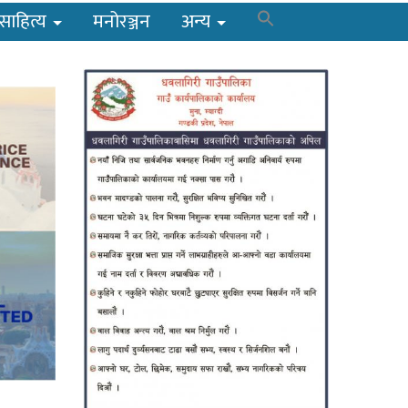
साहित्य
मनोरञ्जन
अन्य