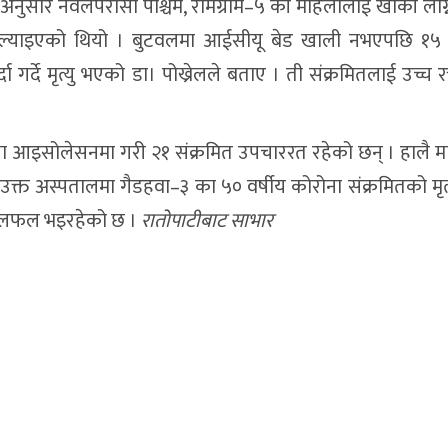
नुसार नवलपरासी पश्चिम, रामग्राम–५ की महिलालाई खोकी लाग्न
ाल ल्याइएको थियो । बुटवलमा आईसीयू बेड खाली नभएपछि १५
र्दे मृत्यु भएको डा। पोख्रेलले बताए । ती संक्रमितलाई उच्च र
आइसोलेसनमा गरी २१ संक्रमित उपचाररत रहेको छन् । हालै मात
क्त अस्पतालमा गैडहवा–३ का ५० वर्षीय कोरोना संक्रमितको मृत
 छलफल भइरहेको छ ।
रातोपाटीबाट साभार