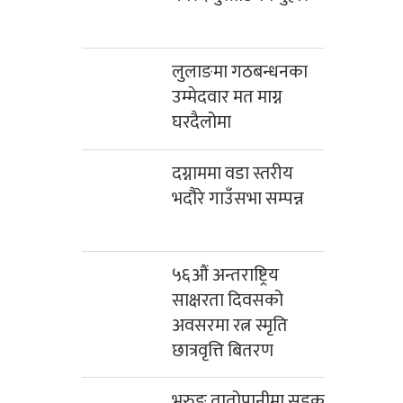
लुलाङमा गठबन्धनका
उम्मेदवार मत माग्न
घरदैलोमा
दग्नाममा वडा स्तरीय
भदौरे गाउँसभा सम्पन्न
५६औं अन्तराष्ट्रिय
साक्षरता दिवसको
अवसरमा रत्न स्मृति
छात्रवृत्ति बितरण
भुरुङ तातोपानीमा सडक