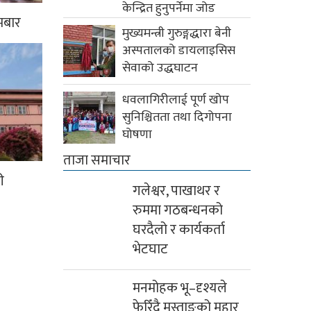
केन्द्रित हुनुपर्नेमा जोड
मबार
मुख्यमन्त्री गुरुङ्गद्धारा बेनी
अस्पतालको डायलाइसिस
सेवाको उद्धघाटन
धवलागिरीलाई पूर्ण खोप
सुनिश्चितता तथा दिगोपना
घोषणा
ताजा समाचार
ी
गलेश्वर, पाखाथर र
रुममा गठबन्धनको
घरदैलो र कार्यकर्ता
भेटघाट
मनमोहक भू–दृश्यले
फेरिँदै मुस्ताङको मुहार