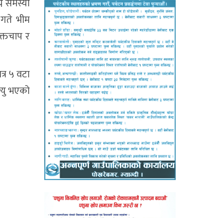
े समस्या
 गते भीम
क्तचाप र
्र ५ वटा
्यु भएको