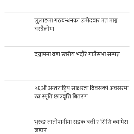
भुरुङ तातोपानीमा सडक बत्ती र सिसि क्यामेरा
जडान
नेपाली काँग्रेस म्याग्दीबाट प्रतिनिधिसभामा
आकांक्षी उम्मेदवारको नाम सिफारिस
काठमाडौंमा कोरोना संक्रमितको संख्या झन्डै
चार हजार
निर्वाचनका लागि १ लाख ३० हजार म्यादी प्रहरी
भर्ना गर्ने योजना