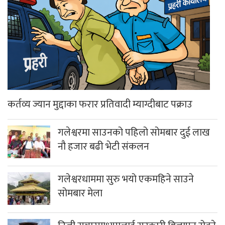
निजी सञ्चारमाध्यमलाई सरकारी विज्ञापन रोक्ने
निर्णय सर्वोच्चद्वारा बदर
अबदेखि भरी सिलिण्डर ग्यास पाइने
पाल्लेखर्कका शताब्दी पार गरेका ज्येष्ठ
अभिभावक छन्त्यालको निधन
हाम्राे बारेमा
सधैं,सबैका लागि