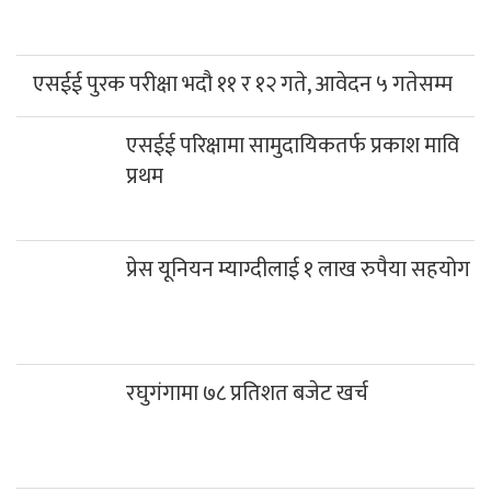
कञ्चन पत्रकारिता पुरस्कारबाट खेम सारुमगर र
गोपाल जिटी सम्मानित
साउनको तेस्रो सोमबार गलेश्वरधाममा ३ लाख
३३ हजारभन्दा बढी भेटी संकलन
दिवंगत निर्मल पुर्जाको एआई नक्कली तस्बिर
भाइरल
हिमपहिरोमा परेर निर्मल पुर्जासहित १० आरोही
सम्पर्कविहीन