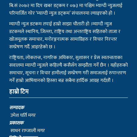
प्रकाशक
साधन राम्जाली मगर
भिडिओ सम्पादक
विशाल गोतामे
स‌ंवाददाता
धनिलाल गर्बुजा
काठमाडाैं प्रतिनिधि
हिरा जुग्जाली
सुचना तथा प्रसारण विभाग : २१०८/०७७–७८
संस्थापक
– बागबिर चोचाङ्गे पुन मगर
– शेर बहादुर सुतपहरे घर्ति मगर
– निराजन राम्जाली मगर
– लोकेन्द्र सुतपहरे घर्ति मगर
– रबहादुर राम्जालि मगर