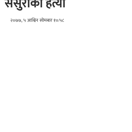
ससुराको हत्या
२०७७, ५ आश्विन सोमबार १०:५८
नवलपरासी । नवलपरासी (बर्दघाट सुस्तापूर्व) नवलपुरमा
ज्वाइँले खुर्पा प्रहार गरी ससुराको हत्या गरेका छन् ।
नवलपुरको कावासोती नगरपालिका–१५, शेरगञ्ज बस्ने ३१
वर्षीय सुवास मगरले ससुरा ७३ वर्षीय विष्णु राईलाई गए राति
खुर्पा प्रहार गरी हत्या गरेका हुन् । ज्वाइँ मगरले ससुरा राईलाई
घाँटीमा खुर्पा प्रहार गरी हत्या गरेको जिल्ला प्रहरी कार्यालय
कावासोतीका प्रहरी नायब उपरीक्षक मोहनबहादुर खाँणले
बताए ।
खुर्पाको प्रहारबाट गम्भीर घाइते भएका राईको उपचारका