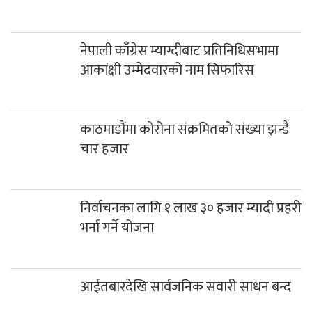
आईतबारदेखि सार्वजनिक सवारी साधन बन्द
एसईई पुरक परीक्षा भदौ ११ र १२ गते, आवेदन ५ गतेसम्म
एसईई परिक्षामा सामुदायिकतर्फ प्रकाश मावि
प्रथम
प्रेस यूनियन म्याग्दीलाई १ लाख रुपैया सहयोग
रघुगंगामा ७८ प्रतिशत बजेट खर्च