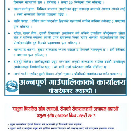
लोकप्रिय
ताजा समाचार
गलेश्वर, पाखाथर र रुममा गठबन्धनको घरदैलो
र कार्यकर्ता भेटघाट