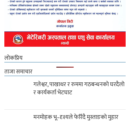
मनमोहक भू–दृश्यले फेरिँदै मुस्ताङको मुहार
लुलाङमा गठबन्धनका उम्मेदवार मत माग्न
घरदैलोमा
दग्नाममा वडा स्तरीय भदौरे गाउँसभा सम्पन्न
५६औं अन्तराष्ट्रिय साक्षरता दिवसको अवसरमा
रत्न स्मृति छात्रवृत्ति बितरण