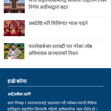
सत्य निष्पक्ष र स्वतन्त्रतालाई आत्मसात गर्दै ग्लोबल म्याग्दी मिडिया
प्रालिद्वारा सञ्चालित जिल्लाकै पहिलो आधिकारिक न्युज पोर्टल हो ।
बि.सं २०७२ मा दिप खबर डट्कम र ०७३ मा पश्चिम म्याग्दी न्युजलाई
परिमार्जित गरेर ‘म्याग्दी न्युज डट्कम’ संचालनमा ल्याइएको हो ।
म्याग्दी न्युज डटकम तपाई हाम्रो साझा चौतारी हो ।म्याग्दी न्युज
डटकमले स्थानिय, जिल्ला, राष्ट्रिय तथा अन्तराष्ट्रिय सहितको ताजा र
खोजमूलक समाचार, मनोरञ्जनात्मक सामाग्रिहरु र विचार निरन्तर
सम्प्रेषण गर्दै आइरहेको छ ।
राष्ट्रियता, लोकतन्त्र, नागरिक अधिकार, सुशासन र प्रेस स्वतन्त्रताका
सवालमा म्याग्दी न्युजले कहिल्यै कसैसँग सम्झौता गर्ने छैन । यहाँहरुको
समाचार, सूचना र विचार हामीलाई सम्प्रेषण गरी समाजलाई रुपान्तरण
गर्ने हाम्रो आभियानको हिस्सा बन्न सबैमा हार्दिक आग्रह गर्दछौं ।
हाम्रो टिम
सम्पादक
उमेश घर्ति मगर