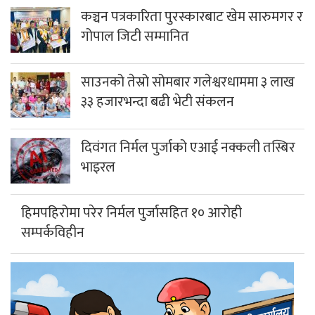
कर्तव्य ज्यान मुद्दाका फरार प्रतिवादी म्याग्दीबाट पक्राउ
गलेश्वरमा साउनको पहिलो सोमबार दुई लाख
नौ हजार बढी भेटी संकलन
गलेश्वरधाममा सुरु भयो एकमहिने साउने
सोमबार मेला