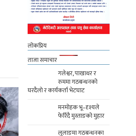
लोकप्रिय
ताजा समाचार
गलेश्वर, पाखाथर र
रुममा गठबन्धनको
घरदैलो र कार्यकर्ता भेटघाट
मनमोहक भू–दृश्यले
फेरिँदै मुस्ताङको मुहार
लुलाङमा गठबन्धनका