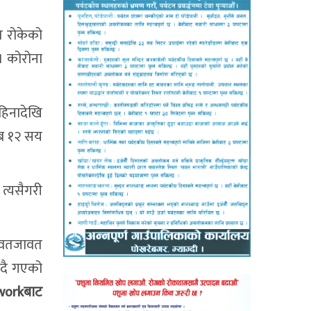
त रोकेको
। कोरोना
हिनादेखि
िब १२ सय
त्यसैगरी
 आवतजावत
ढ्दै गएको
workबाट