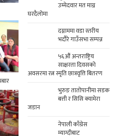
उम्मेदवार मत माग्न
घरदैलोमा
दग्नाममा वडा स्तरीय
भदौरे गाउँसभा सम्पन्न
५६औं अन्तराष्ट्रिय
साक्षरता दिवसको
अवसरमा रत्न स्मृति छात्रवृत्ति बितरण
मबार
भुरुङ तातोपानीमा सडक
बत्ती र सिसि क्यामेरा
जडान
नेपाली काँग्रेस
म्याग्दीबाट