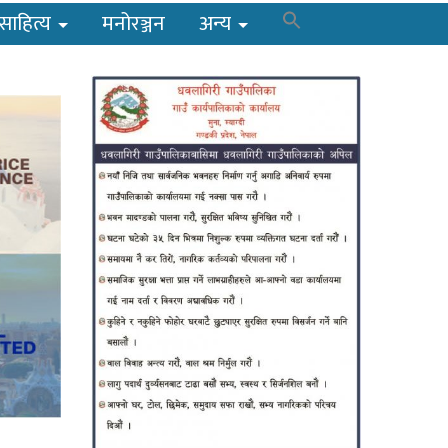
साहित्य
मनोरञ्जन
अन्य