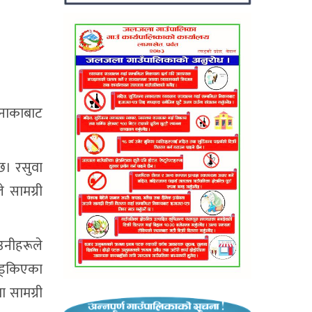
नाकाबाट
 छ। रसुवा
 सामग्री
 उनीहरूले
अड्किएका
ा सामग्री