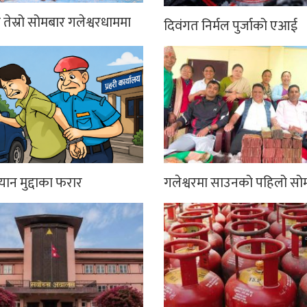
तेस्रो सोमबार गलेश्वरधाममा
दिवंगत निर्मल पुर्जाको एआई
्यान मुद्दाका फरार
गलेश्वरमा साउनको पहिलो सो