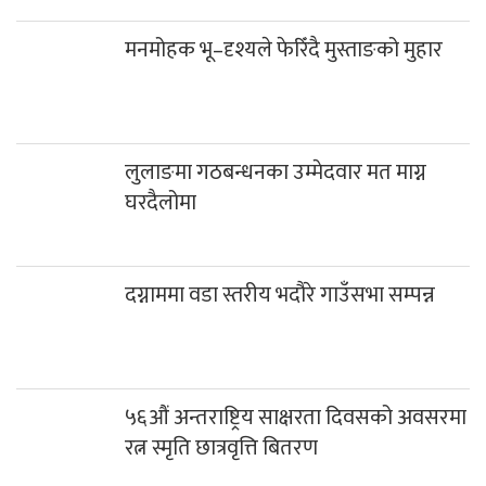
मनमोहक भू–दृश्यले फेरिँदै मुस्ताङको मुहार
लुलाङमा गठबन्धनका उम्मेदवार मत माग्न
घरदैलोमा
दग्नाममा वडा स्तरीय भदौरे गाउँसभा सम्पन्न
५६औं अन्तराष्ट्रिय साक्षरता दिवसको अवसरमा
रत्न स्मृति छात्रवृत्ति बितरण