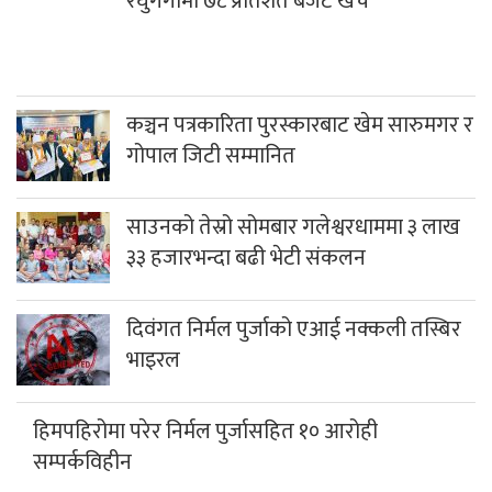
रघुगंगामा ७८ प्रतिशत बजेट खर्च
कञ्चन पत्रकारिता पुरस्कारबाट खेम सारुमगर र
गोपाल जिटी सम्मानित
साउनको तेस्रो सोमबार गलेश्वरधाममा ३ लाख
३३ हजारभन्दा बढी भेटी संकलन
दिवंगत निर्मल पुर्जाको एआई नक्कली तस्बिर
भाइरल
हिमपहिरोमा परेर निर्मल पुर्जासहित १० आरोही
सम्पर्कविहीन