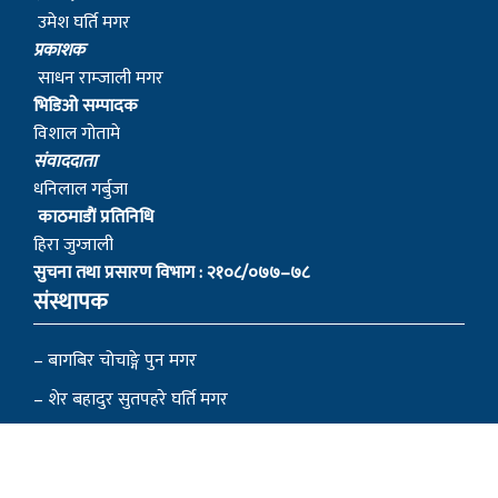
उमेश घर्ति मगर
प्रकाशक
साधन राम्जाली मगर
भिडिओ सम्पादक
विशाल गोतामे
स‌ंवाददाता
धनिलाल गर्बुजा
काठमाडाैं प्रतिनिधि
हिरा जुग्जाली
सुचना तथा प्रसारण विभाग : २१०८/०७७–७८
संस्थापक
– बागबिर चोचाङ्गे पुन मगर
– शेर बहादुर सुतपहरे घर्ति मगर
– निराजन राम्जाली मगर
– लोकेन्द्र सुतपहरे घर्ति मगर