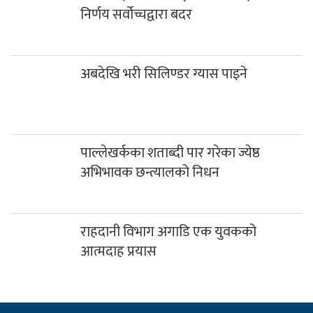
पाल्लेखर्कका शताब्दी पार गरेका ज्येष्ठ
अभिभावक छन्त्यालको निधन
राहदानी विभाग अगाडि एक युवकको
आत्मदाह प्रयास
हाम्राे बारेमा
सधैं,सबैका लागि
सत्य निष्पक्ष र स्वतन्त्रतालाई आत्मसात गर्दै ग्लोबल म्याग्दी मिडिया