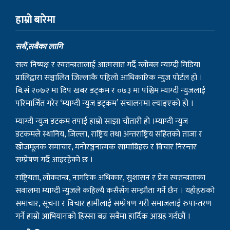
प्रालिद्वारा सञ्चालित जिल्लाकै पहिलो आधिकारिक न्युज पोर्टल हो ।
बि.सं २०७२ मा दिप खबर डट्कम र ०७३ मा पश्चिम म्याग्दी न्युजलाई
परिमार्जित गरेर ‘म्याग्दी न्युज डट्कम’ संचालनमा ल्याइएको हो ।
म्याग्दी न्युज डटकम तपाई हाम्रो साझा चौतारी हो ।म्याग्दी न्युज
डटकमले स्थानिय, जिल्ला, राष्ट्रिय तथा अन्तराष्ट्रिय सहितको ताजा र
खोजमूलक समाचार, मनोरञ्जनात्मक सामाग्रिहरु र विचार निरन्तर
सम्प्रेषण गर्दै आइरहेको छ ।
राष्ट्रियता, लोकतन्त्र, नागरिक अधिकार, सुशासन र प्रेस स्वतन्त्रताका
सवालमा म्याग्दी न्युजले कहिल्यै कसैसँग सम्झौता गर्ने छैन । यहाँहरुको
समाचार, सूचना र विचार हामीलाई सम्प्रेषण गरी समाजलाई रुपान्तरण
गर्ने हाम्रो आभियानको हिस्सा बन्न सबैमा हार्दिक आग्रह गर्दछौं ।
हाम्रो टिम
सम्पादक
उमेश घर्ति मगर
प्रकाशक
साधन राम्जाली मगर