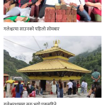
गलेश्वरमा साउनको पहिलो सोमबार
गलेश्वरधाममा सुरु भयो एकमहिने