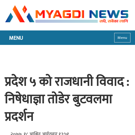
MENU
Menu
प्रदेश ५ को राजधानी विवाद :
निषेधाज्ञा तोडेर बुटवलमा
प्रदर्शन
२०७७, १८ आश्विन आईतवार १३:५१