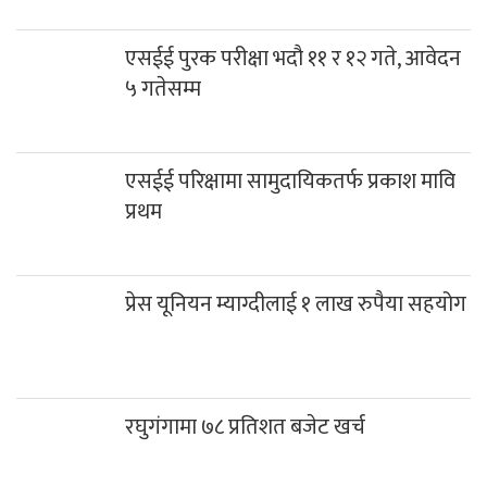
एसईई परिक्षामा सामुदायिकतर्फ प्रकाश मावि
प्रथम
प्रेस यूनियन म्याग्दीलाई १ लाख रुपैया सहयोग
रघुगंगामा ७८ प्रतिशत बजेट खर्च
साउनको तेस्रो सोमबार गलेश्वरधाममा ३ लाख
३३ हजारभन्दा बढी भेटी संकलन