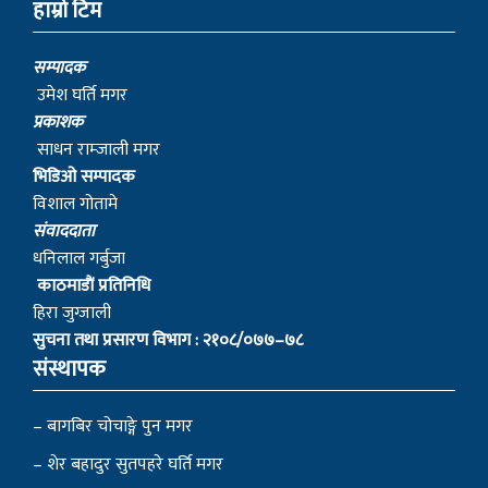
भिडिओ सम्पादक
विशाल गोतामे
स‌ंवाददाता
धनिलाल गर्बुजा
काठमाडाैं प्रतिनिधि
हिरा जुग्जाली
सुचना तथा प्रसारण विभाग : २१०८/०७७–७८
संस्थापक
– बागबिर चोचाङ्गे पुन मगर
– शेर बहादुर सुतपहरे घर्ति मगर
– निराजन राम्जाली मगर
– लोकेन्द्र सुतपहरे घर्ति मगर
– रबहादुर राम्जालि मगर