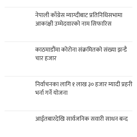
काठमाडौंमा कोरोना संक्रमितको संख्या झन्डै
चार हजार
निर्वाचनका लागि १ लाख ३० हजार म्यादी प्रहरी
भर्ना गर्ने योजना
आईतबारदेखि सार्वजनिक सवारी साधन बन्द
एसईई पुरक परीक्षा भदौ ११ र १२ गते, आवेदन
५ गतेसम्म