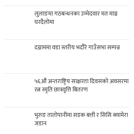
दग्नाममा वडा स्तरीय भदौरे गाउँसभा सम्पन्न
५६औं अन्तराष्ट्रिय साक्षरता दिवसको अवसरमा
रत्न स्मृति छात्रवृत्ति बितरण
भुरुङ तातोपानीमा सडक बत्ती र सिसि क्यामेरा
जडान
नेपाली काँग्रेस म्याग्दीबाट प्रतिनिधिसभामा
आकांक्षी उम्मेदवारको नाम सिफारिस