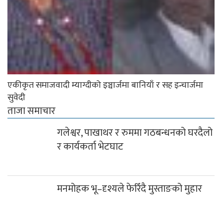
एकीकृत समाजवादी म्याग्दीको इञ्चार्जमा बानियाँ र सह इन्चार्जमा
सुवेदी
ताजा समाचार
गलेश्वर, पाखाथर र रुममा गठबन्धनको घरदैलो र कार्यकर्ता
भेटघाट
मनमोहक भू–दृश्यले फेरिँदै मुस्ताङको मुहार
लुलाङमा गठबन्धनका उम्मेदवार मत माग्न
घरदैलोमा