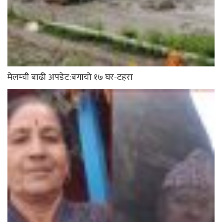
मेलम्ची बाढी अपडेट:बगायो १७ घर-टहरा