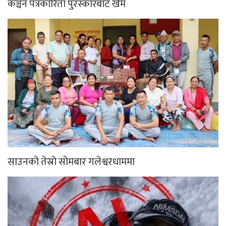
कञ्चन पत्रकारिता पुरस्कारबाट खेम
साउनको तेस्रो सोमबार गलेश्वरधाममा