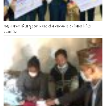
कञ्चन पत्रकारिता पुरस्कारबाट खेम सारुमगर र गोपाल जिटी
सम्मानित