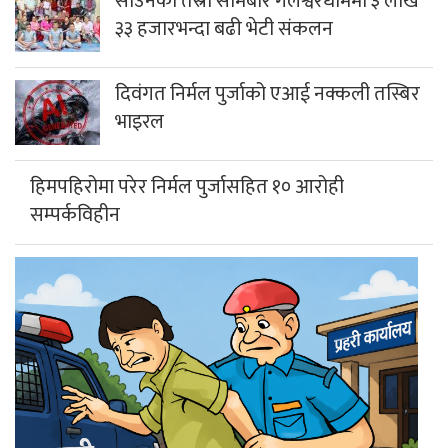
साउनको तेस्रो सोमबार गलेश्वरधाममा ३ लाख
३३ हजारभन्दा बढी भेटी संकलन
दिवंगत निर्मल पुर्जाको एआई नक्कली तस्बिर
भाइरल
हिमपहिरोमा परेर निर्मल पुर्जासहित १० आरोही
सम्पर्कविहीन