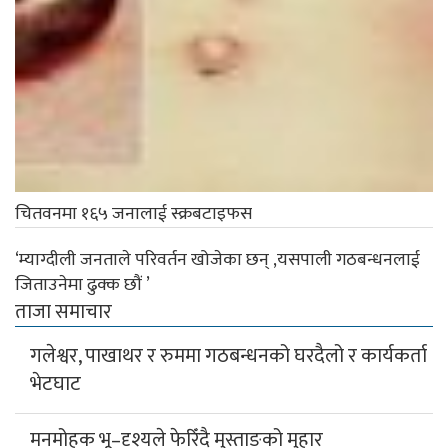
चितवनमा १६५ जनालाई स्क्रबटाइफस
‘म्याग्दीली जनताले परिवर्तन खोजेका छन् ,यसपाली गठबन्धनलाई
जिताउनेमा ढुक्क छौं ’
ताजा समाचार
गलेश्वर, पाखाथर र रुममा गठबन्धनको घरदैलो र कार्यकर्ता
भेटघाट
मनमोहक भू–दृश्यले फेरिँदै मुस्ताङको मुहार