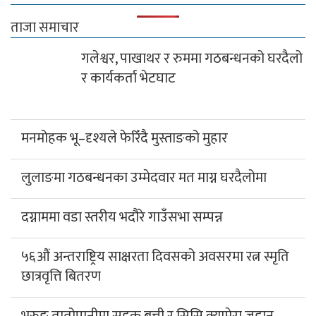
ताजा समाचार
गलेश्वर, पाखाथर र रुममा गठबन्धनको घरदैलो
र कार्यकर्ता भेटघाट
मनमोहक भू–दृश्यले फेरिँदै मुस्ताङको मुहार
लुलाङमा गठबन्धनका उम्मेदवार मत माग्न घरदैलोमा
दग्नाममा वडा स्तरीय भदौरे गाउँसभा सम्पन्न
५६औं अन्तराष्ट्रिय साक्षरता दिवसको अवसरमा रत्न स्मृति
छात्रवृत्ति बितरण
भुरुङ तातोपानीमा सडक बत्ती र सिसि क्यामेरा जडान