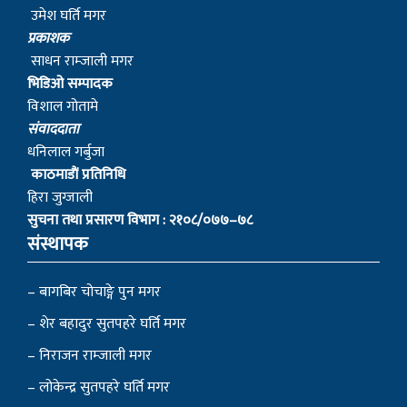
उमेश घर्ति मगर
प्रकाशक
साधन राम्जाली मगर
भिडिओ सम्पादक
विशाल गोतामे
स‌ंवाददाता
धनिलाल गर्बुजा
काठमाडाैं प्रतिनिधि
हिरा जुग्जाली
सुचना तथा प्रसारण विभाग : २१०८/०७७–७८
संस्थापक
– बागबिर चोचाङ्गे पुन मगर
– शेर बहादुर सुतपहरे घर्ति मगर
– निराजन राम्जाली मगर
– लोकेन्द्र सुतपहरे घर्ति मगर