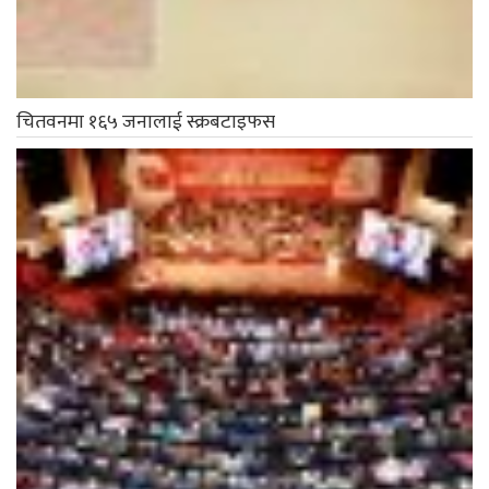
चितवनमा १६५ जनालाई स्क्रबटाइफस