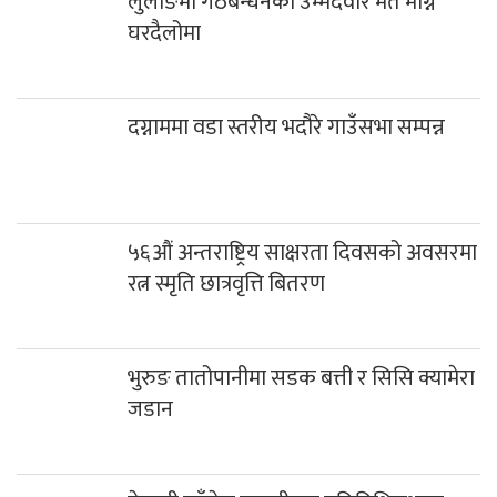
लुलाङमा गठबन्धनका उम्मेदवार मत माग्न
घरदैलोमा
दग्नाममा वडा स्तरीय भदौरे गाउँसभा सम्पन्न
५६औं अन्तराष्ट्रिय साक्षरता दिवसको अवसरमा
रत्न स्मृति छात्रवृत्ति बितरण
भुरुङ तातोपानीमा सडक बत्ती र सिसि क्यामेरा
जडान