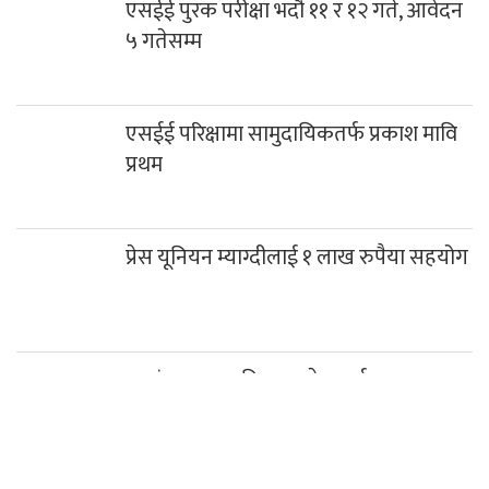
एसईई पुरक परीक्षा भदौ ११ र १२ गते, आवेदन
५ गतेसम्म
एसईई परिक्षामा सामुदायिकतर्फ प्रकाश मावि
प्रथम
प्रेस यूनियन म्याग्दीलाई १ लाख रुपैया सहयोग
रघुगंगामा ७८ प्रतिशत बजेट खर्च