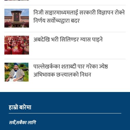
निजी सञ्चारमाध्यमलाई सरकारी विज्ञापन रोक्ने
निर्णय सर्वोच्चद्वारा बदर
अबदेखि भरी सिलिण्डर ग्यास पाइने
पाल्लेखर्कका शताब्दी पार गरेका ज्येष्ठ
अभिभावक छन्त्यालको निधन
हाम्राे बारेमा
सधैं,सबैका लागि