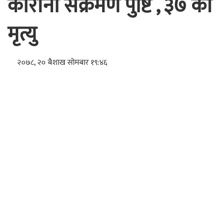
कोरोना संक्रमण पुष्टि , ३७ को
मृत्यु
२०७८, २० बैशाख सोमबार १९:४६