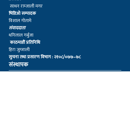
साधन राम्जाली मगर
भिडिओ सम्पादक
विशाल गोतामे
स‌ंवाददाता
धनिलाल गर्बुजा
काठमाडाैं प्रतिनिधि
हिरा जुग्जाली
सुचना तथा प्रसारण विभाग : २१०८/०७७–७८
संस्थापक
– बागबिर चोचाङ्गे पुन मगर
– शेर बहादुर सुतपहरे घर्ति मगर
– निराजन राम्जाली मगर
– लोकेन्द्र सुतपहरे घर्ति मगर
– रबहादुर राम्जालि मगर