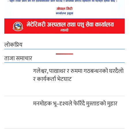
लोकप्रिय
ताजा समाचार
गलेश्वर, पाखाथर र रुममा गठबन्धनको घरदैलो
र कार्यकर्ता भेटघाट
मनमोहक भू–दृश्यले फेरिँदै मुस्ताङको मुहार