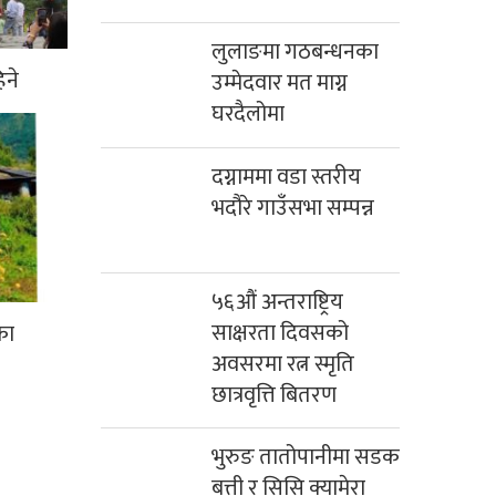
लुलाङमा गठबन्धनका
िने
उम्मेदवार मत माग्न
घरदैलोमा
दग्नाममा वडा स्तरीय
भदौरे गाउँसभा सम्पन्न
५६औं अन्तराष्ट्रिय
साक्षरता दिवसको
का
अवसरमा रत्न स्मृति
छात्रवृत्ति बितरण
भुरुङ तातोपानीमा सडक
बत्ती र सिसि क्यामेरा