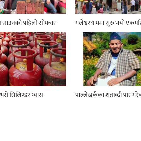
मा साउनको पहिलो सोमबार
गलेश्वरधाममा सुरु भयो एकमह
भरी सिलिण्डर ग्यास
पाल्लेखर्कका शताब्दी पार गरे