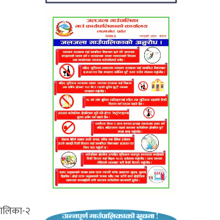
रपालिका-२