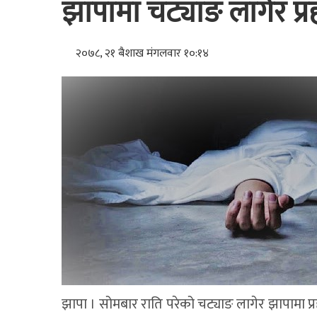
झापामा चट्याङ लागेर प्र
२०७८, २१ बैशाख मंगलवार १०:१४
झापा । सोमबार राति परेको चट्याङ लागेर झापामा प्र