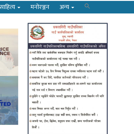
साहित्य
मनोरञ्जन
अन्य