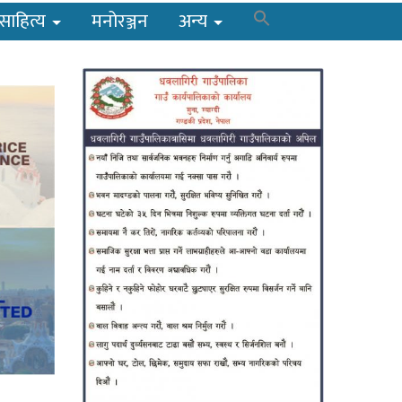
साहित्य
मनोरञ्जन
अन्य