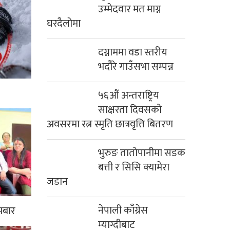
उम्मेदवार मत माग्न
घरदैलोमा
दग्नाममा वडा स्तरीय
भदौरे गाउँसभा सम्पन्न
५६औं अन्तराष्ट्रिय
साक्षरता दिवसको
अवसरमा रत्न स्मृति छात्रवृत्ति बितरण
भुरुङ तातोपानीमा सडक
बत्ती र सिसि क्यामेरा
जडान
नेपाली काँग्रेस
मबार
म्याग्दीबाट