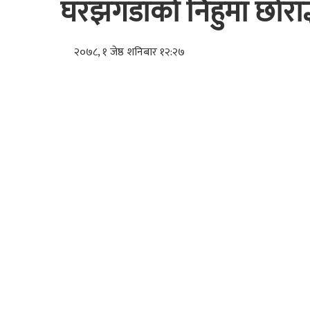
घरझगडाको निहुँमा छोराद्
२०७८, १ जेष्ठ शनिबार १२:२७