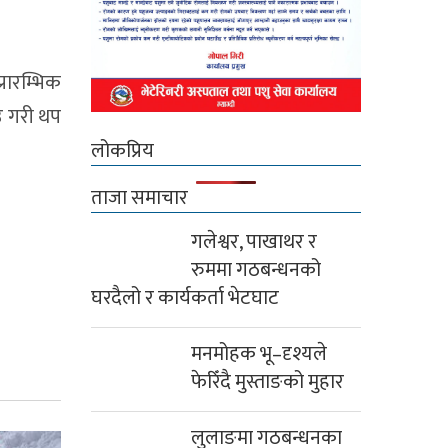
रारम्भिक
ाउ गरी थप
लोकप्रिय
ताजा समाचार
गलेश्वर, पाखाथर र
रुममा गठबन्धनको
घरदैलो र कार्यकर्ता भेटघाट
मनमोहक भू–दृश्यले
फेरिँदै मुस्ताङको मुहार
लुलाङमा गठबन्धनका