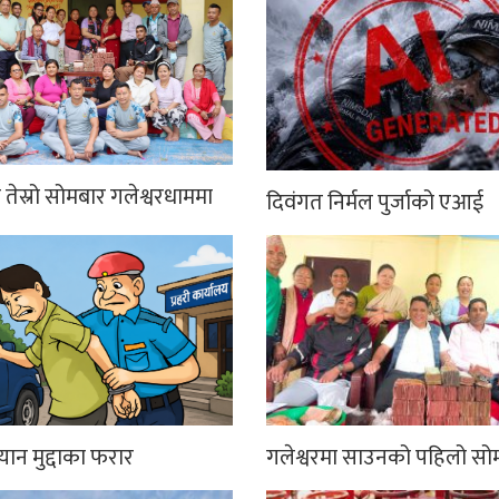
तेस्रो सोमबार गलेश्वरधाममा
दिवंगत निर्मल पुर्जाको एआई
्यान मुद्दाका फरार
गलेश्वरमा साउनको पहिलो सो