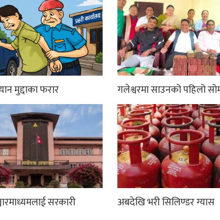
्यान मुद्दाका फरार
गलेश्वरमा साउनको पहिलो सो
्चारमाध्यमलाई सरकारी
अबदेखि भरी सिलिण्डर ग्यास