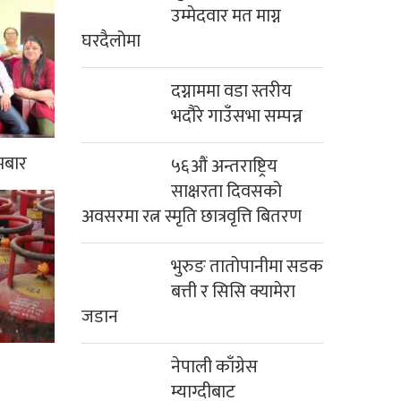
उम्मेदवार मत माग्न
घरदैलोमा
दग्नाममा वडा स्तरीय
भदौरे गाउँसभा सम्पन्न
मबार
५६औं अन्तराष्ट्रिय
साक्षरता दिवसको
अवसरमा रत्न स्मृति छात्रवृत्ति बितरण
भुरुङ तातोपानीमा सडक
बत्ती र सिसि क्यामेरा
जडान
नेपाली काँग्रेस
म्याग्दीबाट