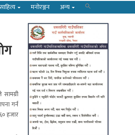
साहित्य
मनोरञ्जन
अन्य
योग
े सामग्री
पना गर्न
ख ६० हजार