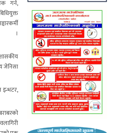
क गर्न,
िधियुक्त
चारकर्मी
ेछ ।
्रशासकीय
्य जेनिसा
 इन्भटर,
र बराबरको
धवलागिरी