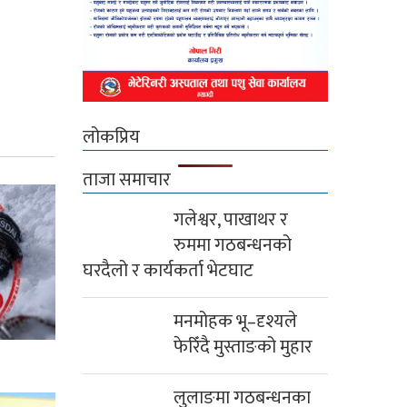
लोकप्रिय
ताजा समाचार
गलेश्वर, पाखाथर र
रुममा गठबन्धनको
घरदैलो र कार्यकर्ता भेटघाट
मनमोहक भू–दृश्यले
फेरिँदै मुस्ताङको मुहार
लुलाङमा गठबन्धनका