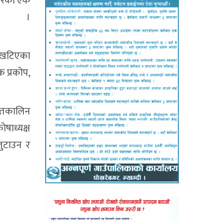
ाबरको एक
 ।
ा खटिएका
क प्रकोप,
आपतकालिन
षाध्यक्ष
जुटाउन र