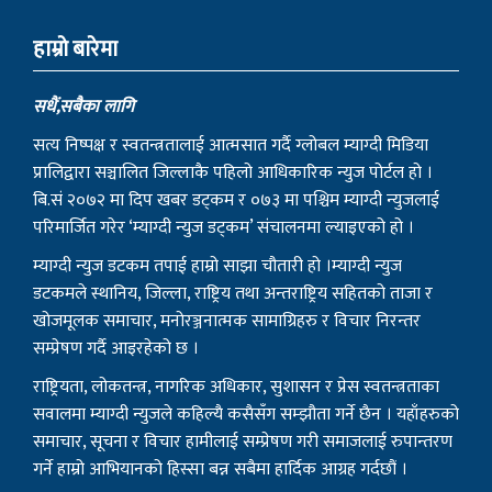
हाम्राे बारेमा
सधैं,सबैका लागि
सत्य निष्पक्ष र स्वतन्त्रतालाई आत्मसात गर्दै ग्लोबल म्याग्दी मिडिया
प्रालिद्वारा सञ्चालित जिल्लाकै पहिलो आधिकारिक न्युज पोर्टल हो ।
बि.सं २०७२ मा दिप खबर डट्कम र ०७३ मा पश्चिम म्याग्दी न्युजलाई
परिमार्जित गरेर ‘म्याग्दी न्युज डट्कम’ संचालनमा ल्याइएको हो ।
म्याग्दी न्युज डटकम तपाई हाम्रो साझा चौतारी हो ।म्याग्दी न्युज
डटकमले स्थानिय, जिल्ला, राष्ट्रिय तथा अन्तराष्ट्रिय सहितको ताजा र
खोजमूलक समाचार, मनोरञ्जनात्मक सामाग्रिहरु र विचार निरन्तर
सम्प्रेषण गर्दै आइरहेको छ ।
राष्ट्रियता, लोकतन्त्र, नागरिक अधिकार, सुशासन र प्रेस स्वतन्त्रताका
सवालमा म्याग्दी न्युजले कहिल्यै कसैसँग सम्झौता गर्ने छैन । यहाँहरुको
समाचार, सूचना र विचार हामीलाई सम्प्रेषण गरी समाजलाई रुपान्तरण
गर्ने हाम्रो आभियानको हिस्सा बन्न सबैमा हार्दिक आग्रह गर्दछौं ।