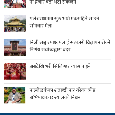
नौ हजार बढी भेटी संकलन
गलेश्वरधाममा सुरु भयो एकमहिने साउने
सोमबार मेला
निजी सञ्चारमाध्यमलाई सरकारी विज्ञापन रोक्ने
निर्णय सर्वोच्चद्वारा बदर
अबदेखि भरी सिलिण्डर ग्यास पाइने
पाल्लेखर्कका शताब्दी पार गरेका ज्येष्ठ
अभिभावक छन्त्यालको निधन