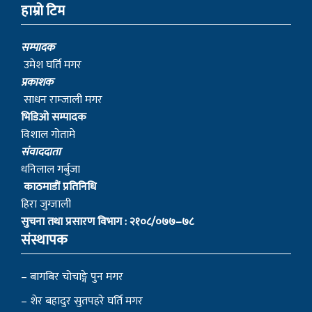
हाम्रो टिम
सम्पादक
उमेश घर्ति मगर
प्रकाशक
साधन राम्जाली मगर
भिडिओ सम्पादक
विशाल गोतामे
स‌ंवाददाता
धनिलाल गर्बुजा
काठमाडाैं प्रतिनिधि
हिरा जुग्जाली
सुचना तथा प्रसारण विभाग : २१०८/०७७–७८
संस्थापक
– बागबिर चोचाङ्गे पुन मगर
– शेर बहादुर सुतपहरे घर्ति मगर