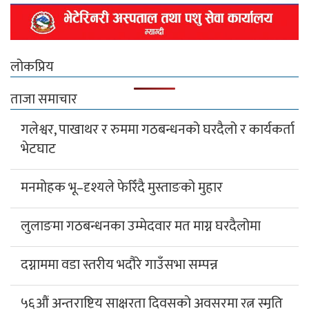
लोकप्रिय
ताजा समाचार
गलेश्वर, पाखाथर र रुममा गठबन्धनको घरदैलो र कार्यकर्ता
भेटघाट
मनमोहक भू–दृश्यले फेरिँदै मुस्ताङको मुहार
लुलाङमा गठबन्धनका उम्मेदवार मत माग्न घरदैलोमा
दग्नाममा वडा स्तरीय भदौरे गाउँसभा सम्पन्न
५६औं अन्तराष्ट्रिय साक्षरता दिवसको अवसरमा रत्न स्मृति