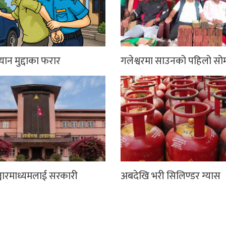
्यान मुद्दाका फरार
गलेश्वरमा साउनको पहिलो सो
्चारमाध्यमलाई सरकारी
अबदेखि भरी सिलिण्डर ग्यास