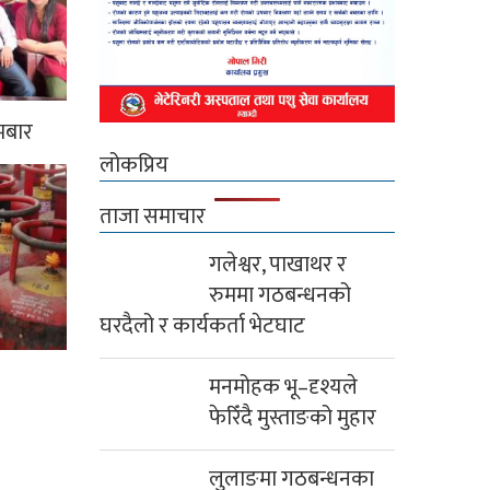
मबार
लोकप्रिय
ताजा समाचार
गलेश्वर, पाखाथर र
रुममा गठबन्धनको
घरदैलो र कार्यकर्ता भेटघाट
मनमोहक भू–दृश्यले
फेरिँदै मुस्ताङको मुहार
लुलाङमा गठबन्धनका