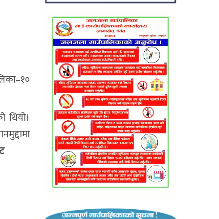
ालिका–१०
ो थियो।
नमुद्दामा
ाट