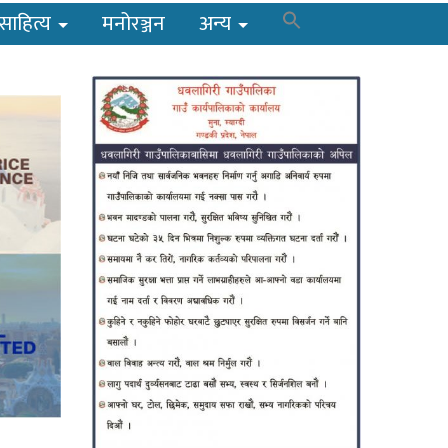
साहित्य
मनोरञ्जन
अन्य