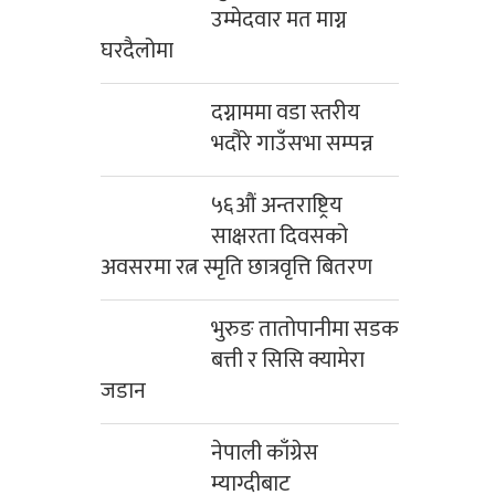
उम्मेदवार मत माग्न
घरदैलोमा
दग्नाममा वडा स्तरीय
भदौरे गाउँसभा सम्पन्न
५६औं अन्तराष्ट्रिय
साक्षरता दिवसको
अवसरमा रत्न स्मृति छात्रवृत्ति बितरण
भुरुङ तातोपानीमा सडक
बत्ती र सिसि क्यामेरा
जडान
नेपाली काँग्रेस
म्याग्दीबाट